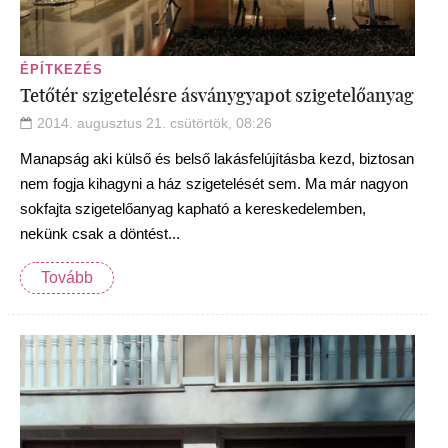
ÉPÍTKEZÉS
Tetőtér szigetelésre ásványgyapot szigetelőanyag
2014. augusztus 21. csütörtök, 08:26
Manapság aki külső és belső lakásfelújításba kezd, biztosan
nem fogja kihagyni a ház szigetelését sem. Ma már nagyon
sokfajta szigetelőanyag kapható a kereskedelemben,
nekünk csak a döntést...
Tovább