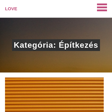
LOVE
PORTAL
SZERELEM
ISMERKEDÉS
Kategória:
Építkezés
PÁRKAPCSOLAT
HÁZASSÁG
KAPCSOLAT