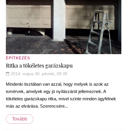
ÉPÍTKEZÉS
Ritka a tökéletes garázskapu
2014. május 30. péntek, 09:39
Mindenki tisztában van azzal, hogy melyek is azok az
ismérvek, amelyek egy jó nyílászárót jellemeznek. A
tökéletes garázskapu ritka, mivel szinte minden ügyfélnek
más az elvárása. Szerencsére...
Tovább