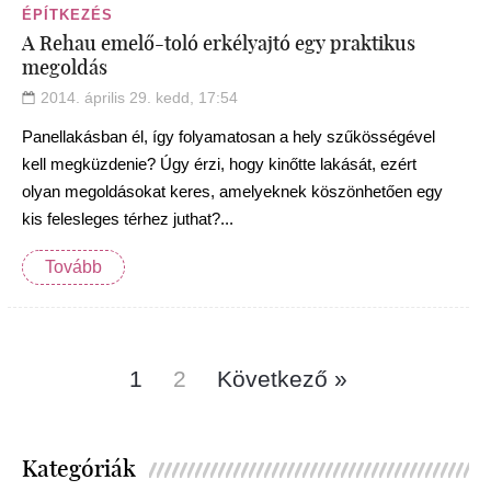
ÉPÍTKEZÉS
A Rehau emelő-toló erkélyajtó egy praktikus
megoldás
2014. április 29. kedd, 17:54
Panellakásban él, így folyamatosan a hely szűkösségével
kell megküzdenie? Úgy érzi, hogy kinőtte lakását, ezért
olyan megoldásokat keres, amelyeknek köszönhetően egy
kis felesleges térhez juthat?...
Tovább
1
2
Következő »
Kategóriák