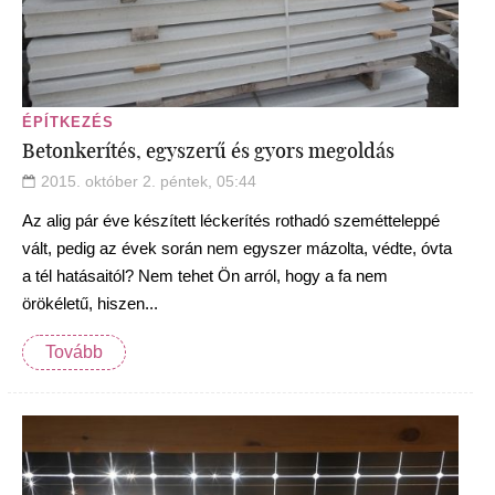
ÉPÍTKEZÉS
Betonkerítés, egyszerű és gyors megoldás
2015. október 2. péntek, 05:44
Az alig pár éve készített léckerítés rothadó szemétteleppé
vált, pedig az évek során nem egyszer mázolta, védte, óvta
a tél hatásaitól? Nem tehet Ön arról, hogy a fa nem
örökéletű, hiszen...
Tovább