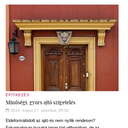
ÉPÍTKEZÉS
Minőségi, gyors ajtó szigetelés
2014. május 17. szombat, 09:52
Eldeformálódott az ajtó és nem nyílik rendesen?
Folyamatosan huzatot tapasztal otthonában, de az