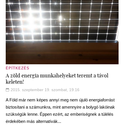
ÉPÍTKEZÉS
A zöld energia munkahelyeket teremt a távol
keleten!
2015. szeptember 19. szombat, 19:16
A Föld már nem képes annyi meg nem újuló energiaforrást
biztosítani a számunkra, mint amennyire a bolygó lakóinak
szükségük lenne. Éppen ezért, az emberiségnek a túlélés
érdekében más alternatívák...