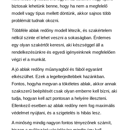
biztosak lehetünk benne, hogy ha nem a megfelelő
modell vagy típus mellett döntünk, akkor sajnos több
problémát tudnak okozni.
Többféle ablak redőny modell létezik, és szakértelem
nélkül szinte el lehet veszni a sokaságban. Érdemes
egy olyan szakértőt keresni, aki készséggel áll a
rendelkezésünkre és egyedi igényeinknek megfelelően
végzi el a munkát.
A jó ablak redőny műanyagból és fából egyaránt
elkészülhet. Ezek a legelterjedtebbek hazánkban.
Fontos, hogyha megvan a tökéletes ablak, akkor annak
szakszerű beépítését csak olyan emberre kell bízni, aki
tudja, hogyan kell azt pontosan a helyére illeszteni.
Ellenkező esetben az ablak redőny nem fog maximális
védelmet nyújtani, és a szigetelés is hibás lesz.
A minőség mindig nagyon fontos tényezőnek számít,
hiszen a nyílászáró vásárlására mindig úgy kell