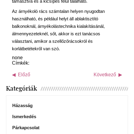
támasztva és a kicsípés felül található.
Az árnyékoló rács számtalan helyen nyugodtan
használható, és például helyt áll ablaktisztító
balkonoknál, árnyékolástechnika kialakításánál,
álmennyezeteknél, sőt, akkor is ezt tanácsos
választani, amikor a szellőzőrácsokról és
korlátbetétekről van szó.
none
Címkék:
Előző
Következő
Kategóriák
Házasság
Ismerkedés
Párkapcsolat