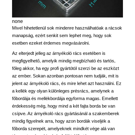
none
Mivel hihetetlenül sok mindenre használhatóak a rácsok
manapság, ezért senkit sem lephet meg, hogy sok
esetben ezeket érdemes megvásárolni.
Az elterjedt jelleg az árnyékoló rács esetében is
megfigyelhető, amelyik mindig megbízható és tartós,
főleg akkor, ha egy profi gyártótól szerzi be az eszközt
az ember. Sokan azonban pontosan nem tudják, mit is
jelent az árnyékoló rács, és mire lehet azt használni. Ez
a kellék egy olyan különleges présrács, amelynek a
főbordája és mellékbordája egyforma magas. Emellett
érdekesség még, hogy mind a két fajta borda be van
csípve. Az árnyékoló rács gyártásánál a szakemberek
mindig figyelnek arra, hogy azon bordák viseljék a
főborda szerepét, amelyeknek mindkét vége alá van