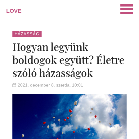
LOVE
PORTAL
SZERELEM
HÁZASSÁG
Hogyan legyünk
ISMERKEDÉS
boldogok együtt? Életre
PÁRKAPCSOLAT
szóló házasságok
HÁZASSÁG
KAPCSOLAT
2021. december 8. szerda, 10:01