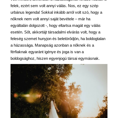
felek, ezért sem volt annyi válás. Nos, ez egy szép
urbánus legenda! Sokkal inkább arról volt szó, hogy a
nőknek nem volt annyi saját bevétele – már ha
egyáltalán dolgozott -, hogy eltartsa magát egy válás
esetén. Sőt, akkortájt társadalmi elvárás volt, hogy a
feleség szemet hunyjon és beletörődjön, ha boldogtalan
a házassága. Manapság azonban a nőknek és a
férfiaknak egyaránt igénye és joga is van a
boldogsághoz, hiszen egyenjogú társai egymásnak.