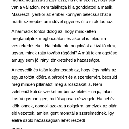
van a válladon, nem találhatja ki a gondolatod a másik.
Másrészt ilyenkor az ember könnyen belecsúszhat a
mártír szerepbe, ami idővel egyenes út a szakításhoz.
A harmadik fontos dolog az, hogy mindketten
megtanuljátok megbocsátani és akár el is feledni a
veszekedéseket. Ha találtatok megoldást a kiváltó okra,
ugyan, minek rajta tovább rágódni? A múlt felemlegetése
amúgy sem jó irány, tönkreteheti a házasságot.
A negyedik és talán legfontosabb az, hogy légy hálás az
együtt töltött időért, a párodért és a szerelemért, becsüld
meg minden pillanatot, még a rosszakat is. Nem
véletlenül köti össze két ember az életét – na jó, talán
Las Vegasban igen, ha túlságosan részegek. Ha nehéz
idők jönnek, gondolj azokra a dolgokra, amelyek az oltár
elé vezettek, amiért igent mondtál a szerelmednek. Így
életre szóló házasságban lehet részed!
none