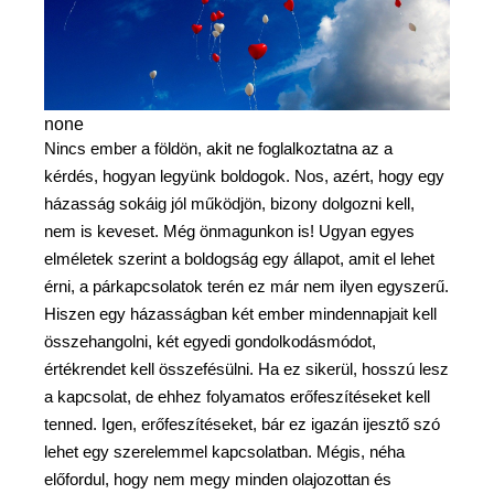
none
Nincs ember a földön, akit ne foglalkoztatna az a
kérdés, hogyan legyünk boldogok. Nos, azért, hogy egy
házasság sokáig jól működjön, bizony dolgozni kell,
nem is keveset. Még önmagunkon is! Ugyan egyes
elméletek szerint a boldogság egy állapot, amit el lehet
érni, a párkapcsolatok terén ez már nem ilyen egyszerű.
Hiszen egy házasságban két ember mindennapjait kell
összehangolni, két egyedi gondolkodásmódot,
értékrendet kell összefésülni. Ha ez sikerül, hosszú lesz
a kapcsolat, de ehhez folyamatos erőfeszítéseket kell
tenned. Igen, erőfeszítéseket, bár ez igazán ijesztő szó
lehet egy szerelemmel kapcsolatban. Mégis, néha
előfordul, hogy nem megy minden olajozottan és