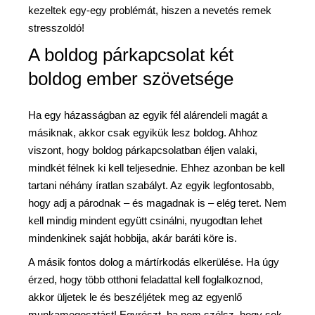
kezeltek egy-egy problémát, hiszen a nevetés remek
stresszoldó!
A boldog párkapcsolat két
boldog ember szövetsége
Ha egy házasságban az egyik fél alárendeli magát a
másiknak, akkor csak egyikük lesz boldog. Ahhoz
viszont, hogy boldog párkapcsolatban éljen valaki,
mindkét félnek ki kell teljesednie. Ehhez azonban be kell
tartani néhány íratlan szabályt. Az egyik legfontosabb,
hogy adj a párodnak – és magadnak is – elég teret. Nem
kell mindig mindent együtt csinálni, nyugodtan lehet
mindenkinek saját hobbija, akár baráti köre is.
A másik fontos dolog a mártírkodás elkerülése. Ha úgy
érzed, hogy több otthoni feladattal kell foglalkoznod,
akkor üljetek le és beszéljétek meg az egyenlő
munkamegosztást! Egyrészt, ha nem szólsz, hogy sok