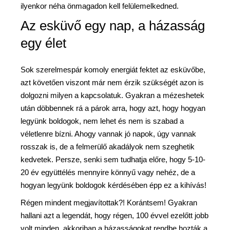
ilyenkor néha önmagadon kell felülemelkedned.
Az esküvő egy nap, a házasság
egy élet
Sok szerelmespár komoly energiát fektet az esküvőbe,
azt követően viszont már nem érzik szükségét azon is
dolgozni milyen a kapcsolatuk. Gyakran a mézeshetek
után döbbennek rá a párok arra, hogy azt, hogy hogyan
legyünk boldogok, nem lehet és nem is szabad a
véletlenre bízni. Ahogy vannak jó napok, úgy vannak
rosszak is, de a felmerülő akadályok nem szeghetik
kedvetek. Persze, senki sem tudhatja előre, hogy 5-10-
20 év együttélés mennyire könnyű vagy nehéz, de a
hogyan legyünk boldogok kérdésében épp ez a kihívás!
Régen mindent megjavítottak?! Korántsem! Gyakran
hallani azt a legendát, hogy régen, 100 évvel ezelőtt jobb
volt minden, akkoriban a házasságokat rendbe hozták a