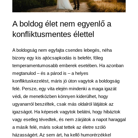
A boldog élet nem egyenlő a
konfliktusmentes élettel
A boldogság nem egyfajta csendes lebegés, néha
bizony egy kis ajtócsapkodás is belefér, főleg
temperamentumosabb emberek esetében. Ha azonban
megtanulod – és a párod is – a helyes
konfliktuskezelést, máris jó úton vagytok a boldogság
felé. Persze, egy vita elején mindenki a maga igazát
védi, de menetközben könnyen kiderülhet, hogy
ugyanarról beszéltek, csak más oldalról látjátok az
igazságot. Ha képesek vagytok belátni, hogy hibáztok
vagy esetleg tévedtek, és nem zárjátok a napot haraggal
a másik felé, máris sokat tettek az életre szóló
házasságért. Az sem árt, ha kellő humorérzékkel