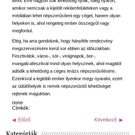
tenni. Erre nagyon sok lehetőség nyílik, főleg nyáron,
amikor nemcsak a kijelölt reklámfelületeken vagy a
médiában lehet népszerűsíteni egy céget, hanem olyan
helyeken is, ahol rengeteg ember összegyűl vagy
megfordul.
Elég, ha arra gondolunk, hogy hányféle rendezvény
megszervezésére kerül sor ebben az időszakban.
Fesztiválok, város-, sör-, virágnapok, bor-,
mangalicafesztivál mind olyan helyszínek, ahol magától
adódik a lehetőség a céges imázs népszerűsítésére.
Ezenkívül a legtöbb ember ilyenkor megy nyaralni, ezért
az üdülőhelyek is remek népszerűsítő lehetőséget
rejtenek magukban.
none
Címkék:
Előző
Következő
Kategóriák