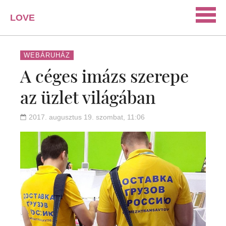
LOVE
PORTAL
SZERELEM
WEBÁRUHÁZ
A céges imázs szerepe
ISMERKEDÉS
az üzlet világában
PÁRKAPCSOLAT
HÁZASSÁG
2017. augusztus 19. szombat, 11:06
KAPCSOLAT