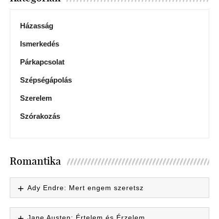
Házasság
Ismerkedés
Párkapcsolat
Szépségápolás
Szerelem
Szórakozás
Romantika
Ady Endre: Mert engem szeretsz
Jane Austen: Értelem és Érzelem