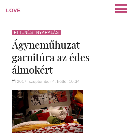
LOVE
PORTAL
SZERELEM
PIHENÉS -NYARALÁS
Ágyneműhuzat
ISMERKEDÉS
garnitúra az édes
PÁRKAPCSOLAT
álmokért
HÁZASSÁG
KAPCSOLAT
2017. szeptember 4. hétfő, 10:34