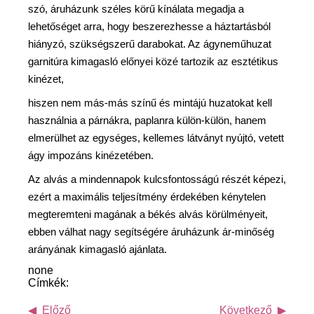
szó, áruházunk széles körű kínálata megadja a
lehetőséget arra, hogy beszerezhesse a háztartásból
hiányzó, szükségszerű darabokat. Az ágyneműhuzat
garnitúra kimagasló előnyei közé tartozik az esztétikus
kinézet,
hiszen nem más-más színű és mintájú huzatokat kell
használnia a párnákra, paplanra külön-külön, hanem
elmerülhet az egységes, kellemes látványt nyújtó, vetett
ágy impozáns kinézetében.
Az alvás a mindennapok kulcsfontosságú részét képezi,
ezért a maximális teljesítmény érdekében kénytelen
megteremteni magának a békés alvás körülményeit,
ebben válhat nagy segítségére áruházunk ár-minőség
arányának kimagasló ajánlata.
none
Címkék:
Előző
Következő