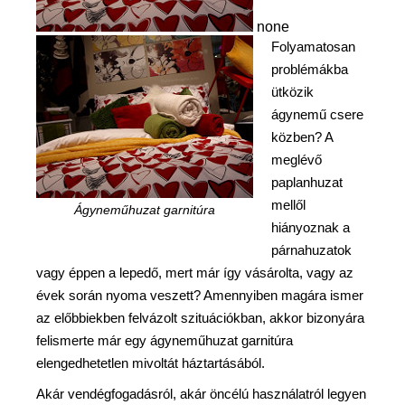
none
Folyamatosan
problémákba
ütközik
ágynemű csere
közben? A
meglévő
paplanhuzat
mellől
Ágyneműhuzat garnitúra
hiányoznak a
párnahuzatok
vagy éppen a lepedő, mert már így vásárolta, vagy az
évek során nyoma veszett? Amennyiben magára ismer
az előbbiekben felvázolt szituációkban, akkor bizonyára
felismerte már egy ágyneműhuzat garnitúra
elengedhetetlen mivoltát háztartásából.
Akár vendégfogadásról, akár öncélú használatról legyen