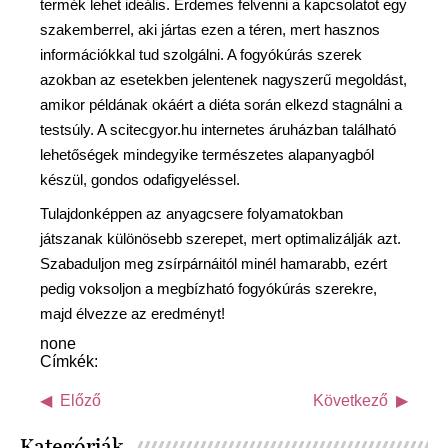
termék lehet ideális. Érdemes felvenni a kapcsolatot egy
szakemberrel, aki jártas ezen a téren, mert hasznos
információkkal tud szolgálni. A fogyókúrás szerek
azokban az esetekben jelentenek nagyszerű megoldást,
amikor példának okáért a diéta során elkezd stagnálni a
testsúly. A scitecgyor.hu internetes áruházban található
lehetőségek mindegyike természetes alapanyagból
készül, gondos odafigyeléssel.
Tulajdonképpen az anyagcsere folyamatokban
játszanak különösebb szerepet, mert optimalizálják azt.
Szabaduljon meg zsírpárnáitól minél hamarabb, ezért
pedig voksoljon a megbízható fogyókúrás szerekre,
majd élvezze az eredményt!
none
Címkék:
Előző
Következő
Kategóriák