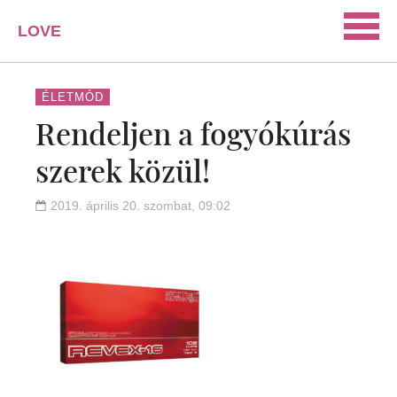
LOVE
PORTAL
SZERELEM
ÉLETMÓD
Rendeljen a fogyókúrás
ISMERKEDÉS
szerek közül!
PÁRKAPCSOLAT
HÁZASSÁG
2019. április 20. szombat, 09:02
KAPCSOLAT