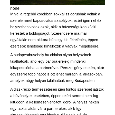
none
Mivel a régebbi korokban sokkal szigorúbbak voltak a
szerelemmel kapcsolatos szabályok, ezért igen nehéz
helyzetben voltak azok, akik a házasságukon kívül
keresték a boldogságot. Szerencsére ma már
egyáltalán nem akkora bűn egy kis félrelépés, éppen
ezért sok lehetőség kínálkozik a vágyak megélésére.
A budapestbuvohely.hu oldalon olyan helyszínek
találhatóak, ahol egy pár óra erejéig mindenki
kikapcsolódhat a partnerével. Persze igény esetén, akár
egyszerre több napot is ott lehet maradni a lakásokban,
amelyek négy helyen találhatóak meg Budapesten.
A diszkréció természetesen igen fontos szerepet játszik
a búvóhelyek esetében, éppen ezért semmi nem fog
kitudódni a kellemesen eltöltött időről. A helyszíneken
egy tiszta lakás vár a partnerekre, akik így
elmenekülhetnek egy kicsit a világ zaja elől és