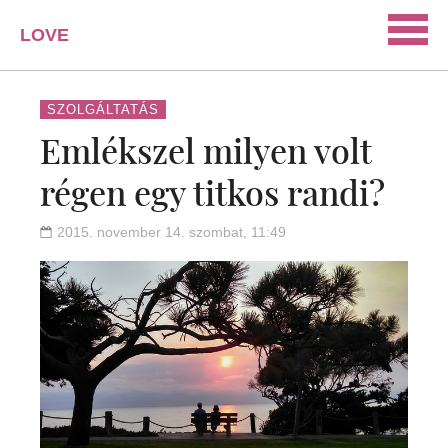
LOVE
PORTAL
SZERELEM
SZOLGÁLTATÁS
Emlékszel milyen volt
ISMERKEDÉS
régen egy titkos randi?
PÁRKAPCSOLAT
HÁZASSÁG
2015. november 14. szombat, 11:49
KAPCSOLAT