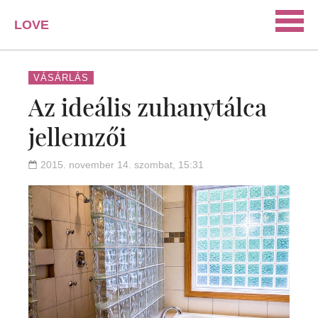
LOVE
PORTAL
SZERELEM
VÁSÁRLÁS
Az ideális zuhanytálca
ISMERKEDÉS
jellemzői
PÁRKAPCSOLAT
HÁZASSÁG
2015. november 14. szombat, 15:31
KAPCSOLAT