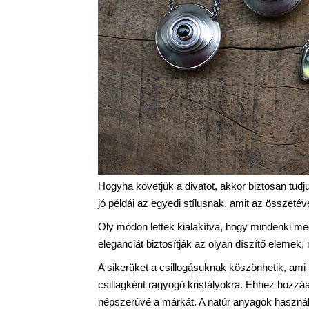
Hogyha követjük a divatot, akkor biztosan tudj
jó példái az egyedi stílusnak, amit az összeté
Oly módon lettek kialakítva, hogy mindenki megt
eleganciát biztosítják az olyan díszítő elemek,
A sikerüket a csillogásuknak köszönhetik, ami
csillagként ragyogó kristályokra. Ehhez hozzáa
népszerűvé a márkát. A natúr anyagok haszná