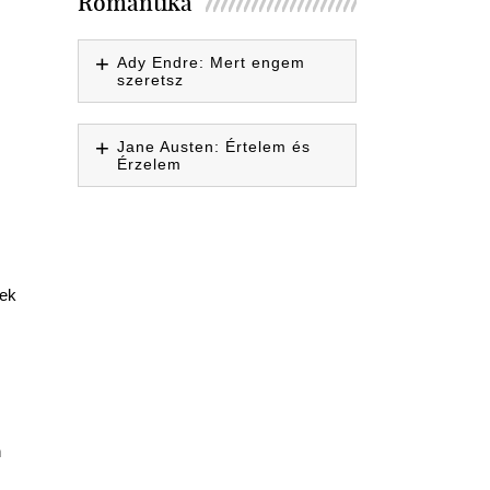
Romantika
Ady Endre: Mert engem
szeretsz
Jane Austen: Értelem és
Érzelem
rek
n