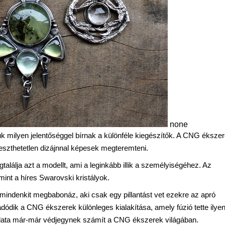
none
uk milyen jelentőséggel bírnak a különféle kiegészítők. A CNG éksze
veszthetetlen dizájnnal képesek megteremteni.
alálja azt a modellt, ami a leginkább illik a személyiségéhez. Az
 mint a híres Swarovski kristályok.
 mindenkit megbabonáz, aki csak egy pillantást vet ezekre az apró
dódik a CNG ékszerek különleges kialakítása, amely fúzió tette ilye
lata már-már védjegynek számít a CNG ékszerek világában.