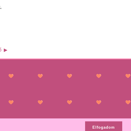
,
ő
Elfogadom