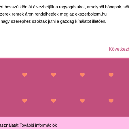
t hosszú időn át élvezhetjük a ragyogásukat, amelyből hónapok, sőt
zerek remek áron rendelhetőek meg az ekszerboltom.hu
gy szerephez szoktak jutni a gazdag kínálatot illetően.
Következ
használatát
További információk
Copyright © 2026. All right reserved