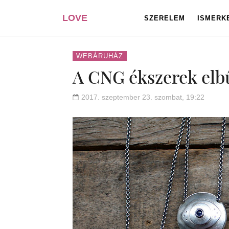
LOVE
SZERELEM
ISMERK
PORTAL
WEBÁRUHÁZ
A CNG ékszerek elb
2017. szeptember 23. szombat, 19:22