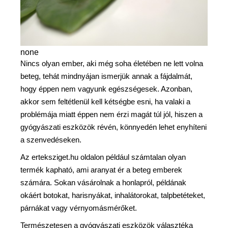
none
Nincs olyan ember, aki még soha életében ne lett volna
beteg, tehát mindnyájan ismerjük annak a fájdalmát,
hogy éppen nem vagyunk egészségesek. Azonban,
akkor sem feltétlenül kell kétségbe esni, ha valaki a
problémája miatt éppen nem érzi magát túl jól, hiszen a
gyógyászati eszközök révén, könnyedén lehet enyhíteni
a szenvedéseken.
Az erteksziget.hu oldalon például számtalan olyan
termék kapható, ami aranyat ér a beteg emberek
számára. Sokan vásárolnak a honlapról, példának
okáért botokat, harisnyákat, inhalátorokat, talpbetéteket,
párnákat vagy vérnyomásmérőket.
Természetesen a gyógyászati eszközök választéka