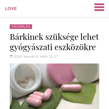
LOVE
PORTAL
SZERELEM
VÁSÁRLÁS
Bárkinek szüksége lehet
ISMERKEDÉS
gyógyászati eszközökre
PÁRKAPCSOLAT
HÁZASSÁG
2016. február 8. hétfő, 15:17
KAPCSOLAT