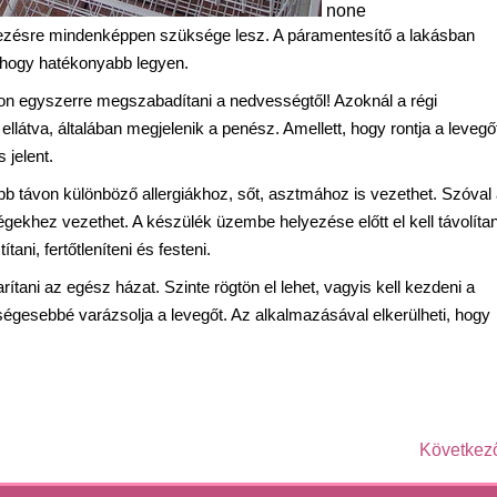
none
dezésre mindenképpen szüksége lesz. A páramentesítő a lakásban
, hogy hatékonyabb legyen.
djon egyszerre megszabadítani a nedvességtől! Azoknál a régi
llátva, általában megjelenik a penész. Amellett, hogy rontja a levegő
 jelent.
bb távon különböző allergiákhoz, sőt, asztmához is vezethet. Szóval
gekhez vezethet. A készülék üzembe helyezése előtt el kell távolítan
tani, fertőtleníteni és festeni.
rítani az egész házat. Szinte rögtön el lehet, vagyis kell kezdeni a
égesebbé varázsolja a levegőt. Az alkalmazásával elkerülheti, hogy
Következ