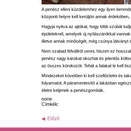
A penész elleni küzdelemhez egy ilyen beren
központi helyre kell kerüljön annak érdekében
Hagyja nyitva az ajtókat, hogy több szobát tu
épületeknél, amelyek új nyílászárókkal vannak e
illetve annak minőségét, még csúnya látványt is
Nem szabad félvállról venni, hiszen ez hossza
penész nagy károkat okozhat és jelentős költsé
az összes kórokozót. Tehát a falakat le kell tisztí
Mindezeket követően ki kell szellőztetni és taka
folyamatot. A páramentesítő a lakásban egészs
életre keljenek a penészgombák.
none
Címkék:
Előző