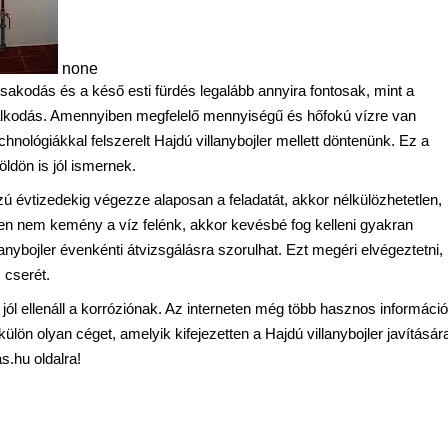
none
sakodás és a késő esti fürdés legalább annyira fontosak, mint a
álkodás. Amennyiben megfelelő mennyiségű és hőfokú vízre van
ológiákkal felszerelt Hajdú villanybojler mellett döntenünk. Ez a
ldön is jól ismernek.
 évtizedekig végezze alaposan a feladatát, akkor nélkülözhetetlen,
en nem kemény a víz felénk, akkor kevésbé fog kelleni gyakran
lanybojler évenkénti átvizsgálásra szorulhat. Ezt megéri elvégeztetni,
 cserét.
jól ellenáll a korróziónak. Az interneten még több hasznos információ
lön olyan céget, amelyik kifejezetten a Hajdú villanybojler javításár
as.hu oldalra!