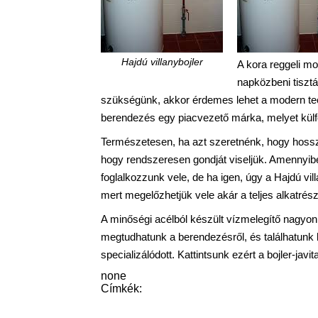
Hajdú villanybojler
A kora reggeli mo
napközbeni tiszt
szükségünk, akkor érdemes lehet a modern techn
berendezés egy piacvezető márka, melyet külfö
Természetesen, ha azt szeretnénk, hogy hosszú
hogy rendszeresen gondját viseljük. Amennyib
foglalkozzunk vele, de ha igen, úgy a Hajdú vil
mert megelőzhetjük vele akár a teljes alkatrész
A minőségi acélból készült vízmelegítő nagyon 
megtudhatunk a berendezésről, és találhatunk kü
specializálódott. Kattintsunk ezért a bojler-javit
none
Címkék: