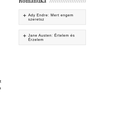
Romantika
Ady Endre: Mert engem
szeretsz
Jane Austen: Értelem és
Érzelem
t
a