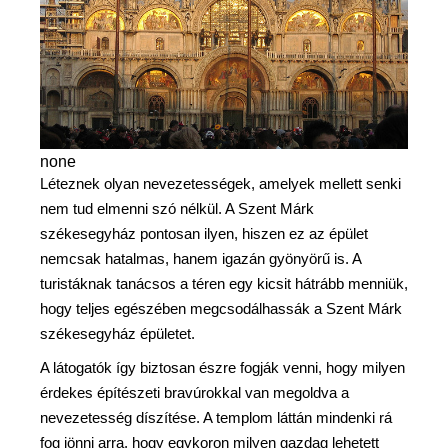
none
Léteznek olyan nevezetességek, amelyek mellett senki
nem tud elmenni szó nélkül. A Szent Márk
székesegyház pontosan ilyen, hiszen ez az épület
nemcsak hatalmas, hanem igazán gyönyörű is. A
turistáknak tanácsos a téren egy kicsit hátrább menniük,
hogy teljes egészében megcsodálhassák a Szent Márk
székesegyház épületet.
A látogatók így biztosan észre fogják venni, hogy milyen
érdekes építészeti bravúrokkal van megoldva a
nevezetesség díszítése. A templom láttán mindenki rá
fog jönni arra, hogy egykoron milyen gazdag lehetett