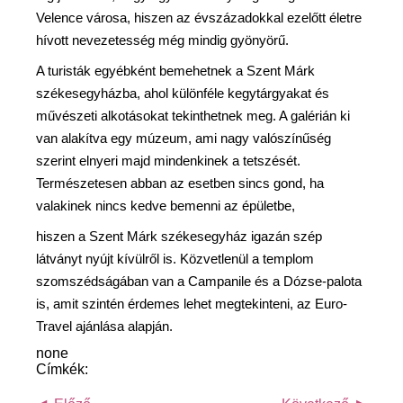
Velence városa, hiszen az évszázadokkal ezelőtt életre
hívott nevezetesség még mindig gyönyörű.
A turisták egyébként bemehetnek a Szent Márk
székesegyházba, ahol különféle kegytárgyakat és
művészeti alkotásokat tekinthetnek meg. A galérián ki
van alakítva egy múzeum, ami nagy valószínűség
szerint elnyeri majd mindenkinek a tetszését.
Természetesen abban az esetben sincs gond, ha
valakinek nincs kedve bemenni az épületbe,
hiszen a Szent Márk székesegyház igazán szép
látványt nyújt kívülről is. Közvetlenül a templom
szomszédságában van a Campanile és a Dózse-palota
is, amit szintén érdemes lehet megtekinteni, az Euro-
Travel ajánlása alapján.
none
Címkék: