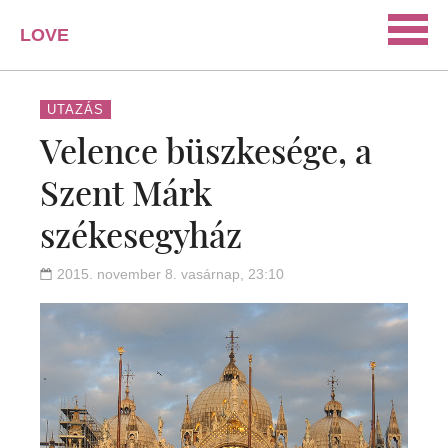
LOVE
PORTAL
SZERELEM
UTAZÁS
Velence büszkesége, a
ISMERKEDÉS
Szent Márk
PÁRKAPCSOLAT
székesegyház
HÁZASSÁG
KAPCSOLAT
2015. november 8. vasárnap, 23:10