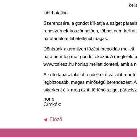
kell
kibírhatatlan.
Szerencsére, a gondot kiiktatja a sziget párae
rendszernek köszönhetően, többet nem kell attó
páratartalom hihetetlenül magas.
Döntsünk akármilyen főzési megoldás mellett, 
pára nem fog már gondot okozni. A megfelelő
www.toflesz.hu honlap mellett dönteni, amit a
A kellő tapasztalattal rendelkező vállalat már 
legbiztosabb, magas minőségű berendezést. A te
sikerként élik meg az itt történő sziget párael
none
Címkék:
Előző