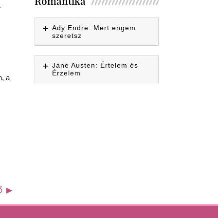
Romantika
r
Ady Endre: Mert engem
szeretsz
Jane Austen: Értelem és
Érzelem
, a
ő