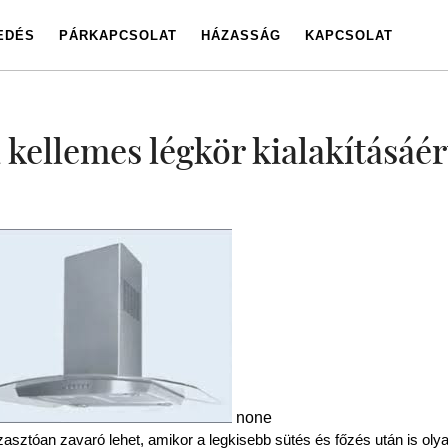
EDÉS
PÁRKAPCSOLAT
HÁZASSÁG
KAPCSOLAT
a kellemes légkör kialakításáér
none
asztóan zavaró lehet, amikor a legkisebb sütés és főzés után is oly