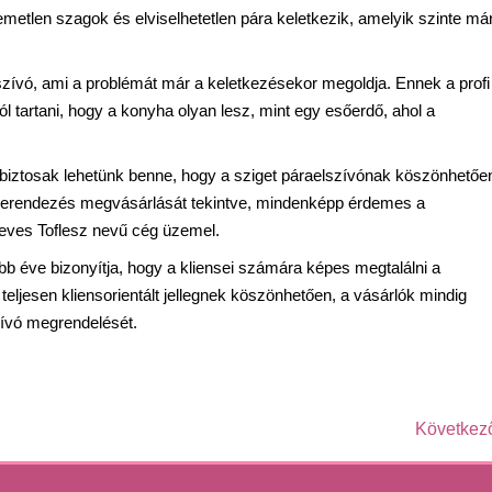
emetlen szagok és elviselhetetlen pára keletkezik, amelyik szinte má
lszívó, ami a problémát már a keletkezésekor megoldja. Ennek a profi
l tartani, hogy a konyha olyan lesz, mint egy esőerdő, ahol a
biztosak lehetünk benne, hogy a sziget páraelszívónak köszönhetően
 berendezés megvásárlását tekintve, mindenképp érdemes a
 neves Toflesz nevű cég üzemel.
több éve bizonyítja, hogy a kliensei számára képes megtalálni a
ljesen kliensorientált jellegnek köszönhetően, a vásárlók mindig
szívó megrendelését.
Következ