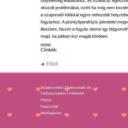
súlyfelesleg leadásához, és ezáltal az egészség
okozott problémákat, ezért ha még nem kezdet
a szaporodó kilókkal egyre nehezebb helyzetben
fogyáshoz. A prüntyőparafrázis jelentette me
illeszteni, hiszen a fogyás üteme így felgyorsí
majd, ha jobban érzi magát bőrében.
none
Címkék:
Előző
Adatkezelési Tájékoztató és
Felhasználási Feltételek
Home
Kapcsolat
Médiajánlat