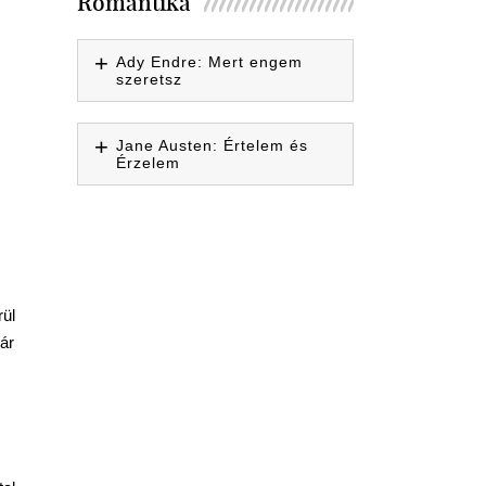
Romantika
Ady Endre: Mert engem
szeretsz
Jane Austen: Értelem és
Érzelem
rül
ár