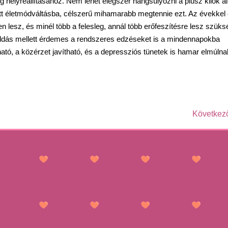
 helyreállításához. Nem lehet elégszer hangsúlyozni a plusz kilók ál
t életmódváltásba, célszerű mihamarabb megtennie ezt. Az évekkel
 lesz, és minél több a felesleg, annál több erőfeszítésre lesz szüks
goldás mellett érdemes a rendszeres edzéseket is a mindennapokba
tható, a közérzet javítható, és a depressziós tünetek is hamar elmúlna
Következ