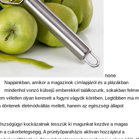
none
Napjainkban, amikor a magazinok címlapjáról és a plázákban
mindenhol vonzó külsejű emberekkel találkozunk, sokakban felme
 nem véletlen olyan keresett a fogyni vágyók körében. Legtöbben ma m
döntenek életmódváltás mellett, hanem az egészségi állapot
 egészségügyi kockázatnak tesszük ki magunkat kezdve a magas
a cukorbetegségig. A prüntyőparafrázis aktívan hozzájárul a