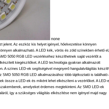
none
t jelent. Az eszköz kis helyet igényel, hőelvezetése könnyen
nyen alkalmazható. A LED kék, vörös és zöld színekben érhető el
 SMD 5050 RGB LED vezérléséhez készíthetnek saját vezérlőt a
lkészített kiegészítőket. A LED technológia gyakran alkalmazott
n. A színes LED-ek segítségével megnyerő hangulatvilágítás készít
 Az SMD 5050 RGB LED alkalmazásához több tájékoztató is található
őek össze a LED-ek és miként lehet elkészíteni a vezérlőket. A LED-
k a szakemberek, amelyeket érdemes megtekinteni. Az SMD LED-ek
áról, így a szükséges világítás elkészítése nem igényel majd nagy