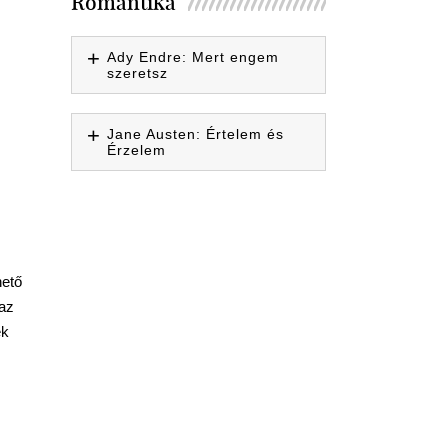
Romantika
Ady Endre: Mert engem
szeretsz
Jane Austen: Értelem és
Érzelem
,
hető
 az
ek