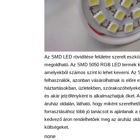
Az SMD LED rövidítése felületre szerelt eszköz
megoldható. Az SMD 5050 RGB LED termék kön
amelyekből számos színt ki lehet keverni. Az
felhasználók, azonban vásárolhatnak is előre e
háztartásokban, üzletekben, szórakozóhelyeke
és akár jelzőfényként is alkalmazhatjuk őket.
áruház oldalán, látható, hogy miként szerelhet
forrasztásához több jó tanácsot is ajánlana
kedvező áron rendelhetőek meg az áruház oldal
költségeket.
none