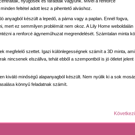
entráltak, nyűgösek és fáradtak vagyunk. Mivel a renforcé
nden feltétel adott lesz a pihentető alváshoz.
áló anyagból készült a lepedő, a párna vagy a paplan. Ennél fogva,
ni, mert ez semmilyen problémát nem okoz. A Lily Home weboldalán
 elintézni a renforcé ágyneműhuzat megrendelését. Számtalan minta kö
knek megfelelő szettet. Igazi különlegességnek számít a 3D minta, ami
ak nincsenek elszállva, tehát ebből a szempontból is jó ötletet jelent
zen kiváló minőségű alapanyagból készült. Nem nyúlik ki a sok mosá
vasalása könnyű feladatnak számít.
Következ