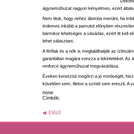
Dekonc
ágyneműhuzat nagyon kényelmes, ezért általa mi
Nem titok, hogy nehéz álomba merülni, ha irrit
érdemes inkább a pamutot előnyben részesíte
bármikor lehetséges a vásárlás, ezért itt kell
lehet választani.
A férfiak és a nők is megtalálhatják az ízlésü
garantáltan magára vonzza a tekinteteket. Az ár
renforcé ágyneműhuzat megvásárlása.
Éveken keresztül megőrzi a jó minőségét, his
követően sem, illetve a színét sem ereszti. A 
none
Címkék:
Előző