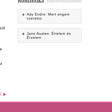
Romantika
Ady Endre: Mert engem
szeretsz
zül
Jane Austen: Értelem és
Érzelem
 a
st
ő