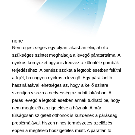
none
Nem egészséges egy olyan lakásban élni, ahol a
szükséges szintet meghaladja a levegő páratartalma. A
nyirkos környezet ugyanis kedvez a különféle gombák
terjedéséhez. A penész szokta a legtöbb esetben felütni
a fejét, ha nagyon nyirkos a levegő. Egy párátlanító
használatával lehetséges az, hogy a kellő szintre
szoruljon vissza a nedvesség az adott lakásban. A
párás levegő a legtöbb esetben annak tudható be, hogy
nem megfelelő a szigetelése a háznak. A már
túlságosan szigetelt otthonok is küzdenek a párásság
problémájával, hiszen nincs természetes szellőzés
éppen a megfelelő hőszigetelés miatt. A párátlanító