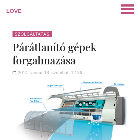
LOVE
PORTAL
SZERELEM
SZOLGÁLTATÁS
Párátlanító gépek
ISMERKEDÉS
forgalmazása
PÁRKAPCSOLAT
HÁZASSÁG
2014. január 18. szombat, 12:36
KAPCSOLAT