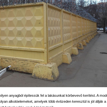
lyen anyagból építessük fel a lakásunkat körbevevő kerítést. A mod
yan alkotóelemeket, amelyek több évtizeden keresztül is jól állják a