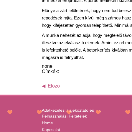
természet erőpróbáit. A pórusmentesen kialakít
Előnye a zárt felületének, hogy nem tud beles
repedések rajta. Ezen kívül még számos haszno
hogy kifejezetten gyorsan telepíthető. Minimál
A munka nehezét az adja, hogy megfelelő távol
illesztve az elválasztó elemek. Amint ezzel 
is lefektethető belőle. A betonkerítés kiválóa
magasra is felnyúlhat.
none
Címkék:
Előző
Adatkezelési Tájékoztató és
Felhasználási Feltételek
Home
Kapcsolat