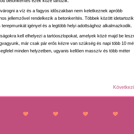
ott betonkerítés ezek közé tartozik.
zivárogni a víz és a fagyos időszakban nem keletkeznek apróbb
s jellemzővel rendelkezik a betonkerítés. Többek között idetartozik
is terepmunkát igényel és a legtöbb helyi adottsághoz alkalmazkodik.
ságokra kell elhelyezi a tartóoszlopokat, amelyek közé majd be lesz
megvagyunk, már csak pár erős kézre van szükség és napi több 10 mé
n megfelel minden helyzetben, ugyanis kellően masszív és több méter
Következ