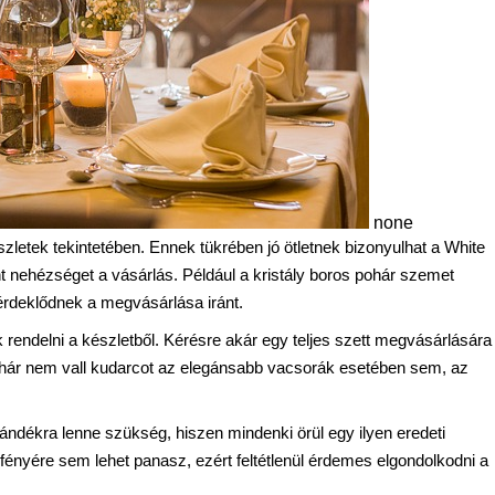
none
szletek tekintetében. Ennek tükrében jó ötletnek bizonyulhat a White
nt nehézséget a vásárlás. Például a kristály boros pohár szemet
 érdeklődnek a megvásárlása iránt.
 rendelni a készletből. Kérésre akár egy teljes szett megvásárlására 
 pohár nem vall kudarcot az elegánsabb vacsorák esetében sem, az
jándékra lenne szükség, hiszen mindenki örül egy ilyen eredeti
 fényére sem lehet panasz, ezért feltétlenül érdemes elgondolkodni a