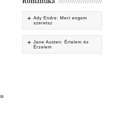
Romantika
Ady Endre: Mert engem
szeretsz
Jane Austen: Értelem és
Érzelem
is