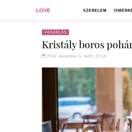
LOVE
SZERELEM
ISMERK
PORTAL
VÁSÁRLÁS
Kristály boros pohá
2016. december 5. hétfő, 20:14