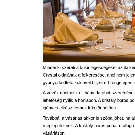
Mindenki szereti a különlegességeket az italké
Crystal oldalának a felkeresése, ahol nem jele
gyönyörködtető külsővel bír, ezért rengetegen
A vevők dönthetik el, hány darabot szeretnének
lehetőség nyílik a honlapon. A kristály boros
igényes elkészítésnek köszönhetően.
Továbbá, a vásárlás akkor is szóba jöhet, ha a
meglepetésnek. A kristály boros pohár csillogó
vásárláson.