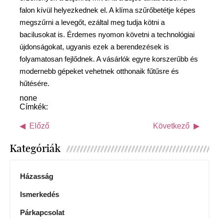
falon kívül helyezkednek el. A klíma szűrőbetétje képes
megszűrni a levegőt, ezáltal meg tudja kötni a
bacilusokat is. Érdemes nyomon követni a technológiai
újdonságokat, ugyanis ezek a berendezések is
folyamatosan fejlődnek. A vásárlók egyre korszerűbb és
modernebb gépeket vehetnek otthonaik fűtűsre és
hűtésére.
none
Címkék:
Előző
Következő
Kategóriák
Házasság
Ismerkedés
Párkapcsolat