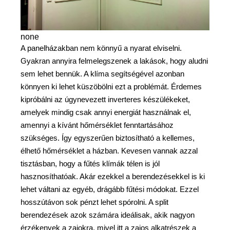
none
A panelházakban nem könnyű a nyarat elviselni.
Gyakran annyira felmelegszenek a lakások, hogy aludni
sem lehet bennük. A klíma segítségével azonban
könnyen ki lehet küszöbölni ezt a problémát. Érdemes
kipróbálni az úgynevezett inverteres készülékeket,
amelyek mindig csak annyi energiát használnak el,
amennyi a kívánt hőmérséklet fenntartásához
szükséges. Így egyszerűen biztosítható a kellemes,
élhető hőmérséklet a házban. Kevesen vannak azzal
tisztásban, hogy a fűtés klímák télen is jól
hasznosíthatóak. Akár ezekkel a berendezésekkel is ki
lehet váltani az egyéb, drágább fűtési módokat. Ezzel
hosszútávon sok pénzt lehet spórolni. A split
berendezések azok számára ideálisak, akik nagyon
érzékenyek a zajokra, mivel itt a zajos alkatrészek a