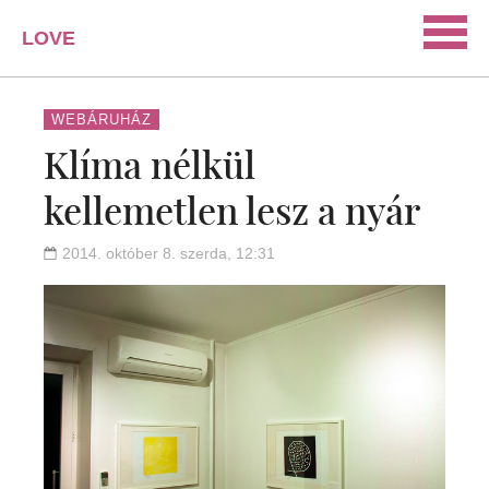
LOVE
PORTAL
SZERELEM
WEBÁRUHÁZ
Klíma nélkül
ISMERKEDÉS
kellemetlen lesz a nyár
PÁRKAPCSOLAT
HÁZASSÁG
2014. október 8. szerda, 12:31
KAPCSOLAT