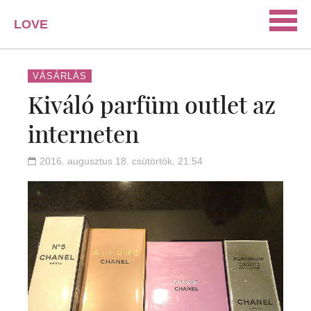
LOVE
PORTAL
SZERELEM
VÁSÁRLÁS
Kiváló parfüm outlet az
ISMERKEDÉS
interneten
PÁRKAPCSOLAT
HÁZASSÁG
2016. augusztus 18. csütörtök, 21:54
KAPCSOLAT