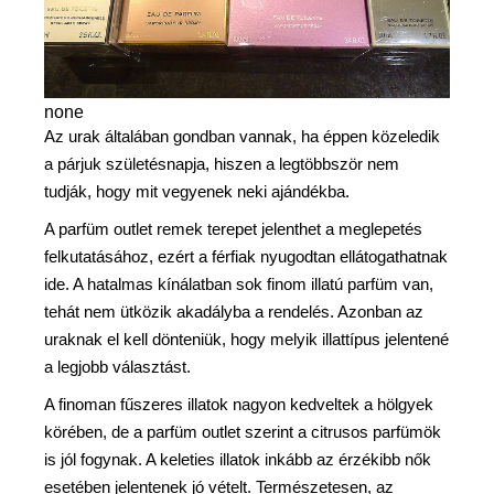
none
Az urak általában gondban vannak, ha éppen közeledik
a párjuk születésnapja, hiszen a legtöbbször nem
tudják, hogy mit vegyenek neki ajándékba.
A parfüm outlet remek terepet jelenthet a meglepetés
felkutatásához, ezért a férfiak nyugodtan ellátogathatnak
ide. A hatalmas kínálatban sok finom illatú parfüm van,
tehát nem ütközik akadályba a rendelés. Azonban az
uraknak el kell dönteniük, hogy melyik illattípus jelentené
a legjobb választást.
A finoman fűszeres illatok nagyon kedveltek a hölgyek
körében, de a parfüm outlet szerint a citrusos parfümök
is jól fogynak. A keleties illatok inkább az érzékibb nők
esetében jelentenek jó vételt. Természetesen, az