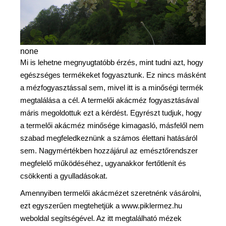
none
Mi is lehetne megnyugtatóbb érzés, mint tudni azt, hogy
egészséges termékeket fogyasztunk. Ez nincs másként
a mézfogyasztással sem, mivel itt is a minőségi termék
megtalálása a cél. A termelői akácméz fogyasztásával
máris megoldottuk ezt a kérdést. Egyrészt tudjuk, hogy
a termelői akácméz minősége kimagasló, másfelől nem
szabad megfeledkeznünk a számos élettani hatásáról
sem. Nagymértékben hozzájárul az emésztőrendszer
megfelelő működéséhez, ugyanakkor fertőtlenít és
csökkenti a gyulladásokat.
Amennyiben termelői akácmézet szeretnénk vásárolni,
ezt egyszerűen megtehetjük a www.piklermez.hu
weboldal segítségével. Az itt megtalálható mézek