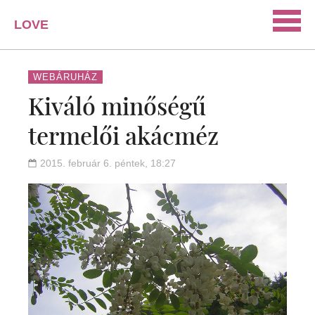
LOVE
PORTAL
SZERELEM
WEBÁRUHÁZ
Kiváló minőségű
ISMERKEDÉS
termelői akácméz
PÁRKAPCSOLAT
HÁZASSÁG
2015. február 6. péntek, 18:27
KAPCSOLAT