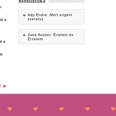
Romantika
u
Ady Endre: Mert engem
szeretsz
et a
Jane Austen: Értelem és
Érzelem
at a
tt
ő