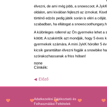
élvezni, de ami még jobb, a snowscoot. A Jyk
oldalon, ami kiválóan fejleszti az izmokat. Kis
történő edzés pedig játék során is eléri a célj
szabadban, ha ellátogat a snowscoothungary.h
A különleges rollerrel az Ön gyermeke lehet a s
kötött. A szakértők azt mondják, hogy 5 éves k
gyermekek számára. A mini JykK hóroller 5 éves
kicsik garantáltan élvezni fogják a snowbike h
szórakozhassanak a friss hóban!
none
Címkék:
Előző
Adatkezelési Tájékoztató és
Felhasználási Feltételek