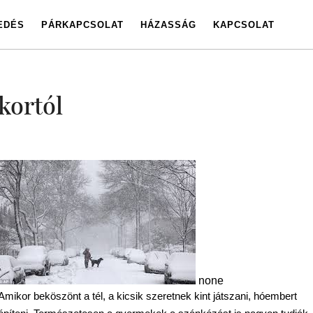
EDÉS
PÁRKAPCSOLAT
HÁZASSÁG
KAPCSOLAT
 kortól
none
Amikor beköszönt a tél, a kicsik szeretnek kint játszani, hóembert