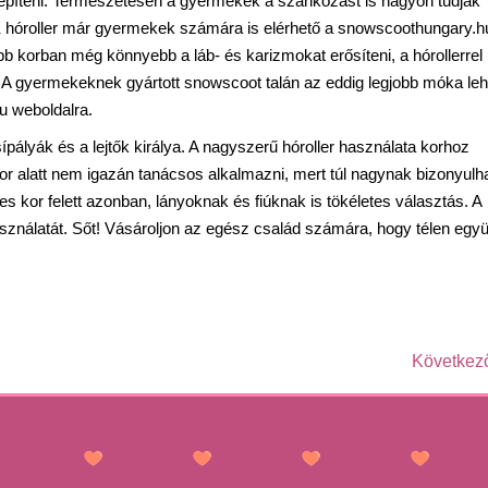
építeni. Természetesen a gyermekek a szánkózást is nagyon tudják
K hóroller már gyermekek számára is elérhető a snowscoothungary.h
ebb korban még könnyebb a láb- és karizmokat erősíteni, a hórollerrel
át. A gyermekeknek gyártott snowscoot talán az eddig legjobb móka leh
u weboldalra.
ípályák és a lejtők királya. A nagyszerű hóroller használata korhoz
or alatt nem igazán tanácsos alkalmazni, mert túl nagynak bizonyulh
 kor felett azonban, lányoknak és fiúknak is tökéletes választás. A
asználatát. Sőt! Vásároljon az egész család számára, hogy télen együ
Következ