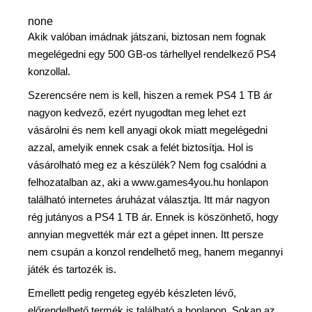
none
Akik valóban imádnak játszani, biztosan nem fognak
megelégedni egy 500 GB-os tárhellyel rendelkező PS4
konzollal.
Szerencsére nem is kell, hiszen a remek PS4 1 TB ár
nagyon kedvező, ezért nyugodtan meg lehet ezt
vásárolni és nem kell anyagi okok miatt megelégedni
azzal, amelyik ennek csak a felét biztosítja. Hol is
vásárolható meg ez a készülék? Nem fog csalódni a
felhozatalban az, aki a www.games4you.hu honlapon
található internetes áruházat választja. Itt már nagyon
rég jutányos a PS4 1 TB ár. Ennek is köszönhető, hogy
annyian megvették már ezt a gépet innen. Itt persze
nem csupán a konzol rendelhető meg, hanem megannyi
játék és tartozék is.
Emellett pedig rengeteg egyéb készleten lévő,
előrendelhető termék is található a honlapon. Sokan az