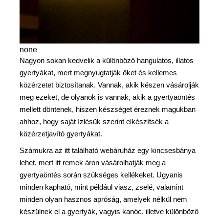
none
Nagyon sokan kedvelik a különböző hangulatos, illatos
gyertyákat, mert megnyugtatják őket és kellemes
közérzetet biztosítanak. Vannak, akik készen vásárolják
meg ezeket, de olyanok is vannak, akik a gyertyaöntés
mellett döntenek, hiszen készséget éreznek magukban
ahhoz, hogy saját ízlésük szerint elkészítsék a
közérzetjavító gyertyákat.
Számukra az itt található webáruház egy kincsesbánya
lehet, mert itt remek áron vásárolhatják meg a
gyertyaöntés során szükséges kellékeket. Ugyanis
minden kapható, mint például viasz, zselé, valamint
minden olyan hasznos apróság, amelyek nélkül nem
készülnek el a gyertyák, vagyis kanóc, illetve különböző