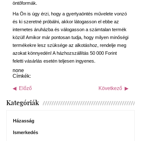
öntőformák.
Ha Ön is úgy érzi, hogy a gyertyaöntés művelete vonzó
és ki szeretné próbálni, akkor látogasson el ebbe az
internetes áruházba és válogasson a számtalan termék
közül! Amikor már pontosan tudja, hogy milyen minőségi
termékekre lesz szüksége az alkotáshoz, rendelje meg
azokat könnyedén! A házhozszállítás 50 000 Forint
feletti vásárlás esetén teljesen ingyenes.
none
Címkék:
Előző
Következő
Kategóriák
Házasság
Ismerkedés