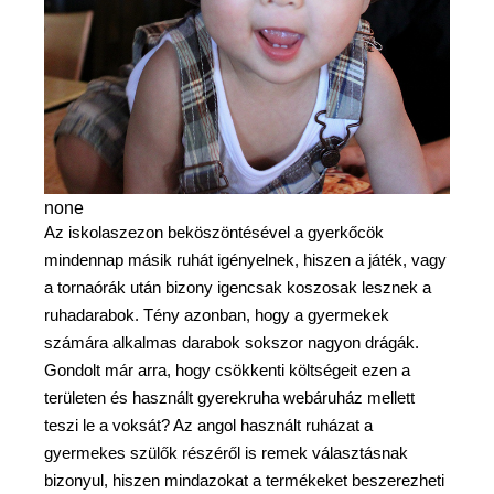
none
Az iskolaszezon beköszöntésével a gyerkőcök
mindennap másik ruhát igényelnek, hiszen a játék, vagy
a tornaórák után bizony igencsak koszosak lesznek a
ruhadarabok. Tény azonban, hogy a gyermekek
számára alkalmas darabok sokszor nagyon drágák.
Gondolt már arra, hogy csökkenti költségeit ezen a
területen és használt gyerekruha webáruház mellett
teszi le a voksát? Az angol használt ruházat a
gyermekes szülők részéről is remek választásnak
bizonyul, hiszen mindazokat a termékeket beszerezheti