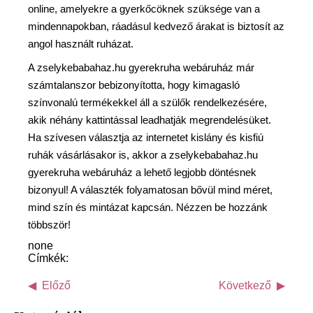
online, amelyekre a gyerkőcöknek szüksége van a
mindennapokban, ráadásul kedvező árakat is biztosít az
angol használt ruházat.
A zselykebabahaz.hu gyerekruha webáruház már
számtalanszor bebizonyította, hogy kimagasló
színvonalú termékekkel áll a szülők rendelkezésére,
akik néhány kattintással leadhatják megrendelésüket.
Ha szívesen választja az internetet kislány és kisfiú
ruhák vásárlásakor is, akkor a zselykebabahaz.hu
gyerekruha webáruház a lehető legjobb döntésnek
bizonyul! A választék folyamatosan bővül mind méret,
mind szín és mintázat kapcsán. Nézzen be hozzánk
többször!
none
Címkék:
Előző
Következő