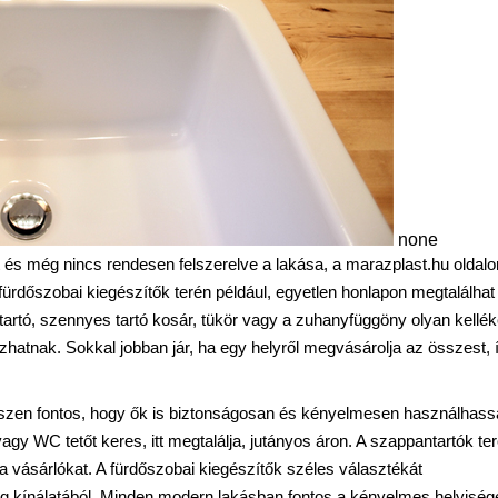
none
és még nincs rendesen felszerelve a lakása, a marazplast.hu oldalo
ürdőszobai kiegészítők terén például, egyetlen honlapon megtalálhat
rtó, szennyes tartó kosár, tükör vagy a zuhanyfüggöny olyan kellék
atnak. Sokkal jobban jár, ha egy helyről megvásárolja az összest, 
iszen fontos, hogy ők is biztonságosan és kényelmesen használhas
agy WC tetőt keres, itt megtalálja, jutányos áron. A szappantartók te
 a vásárlókat. A fürdőszobai kiegészítők széles választékát
g kínálatából. Minden modern lakásban fontos a kényelmes helyiség