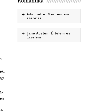
Romantika
Ady Endre: Mert engem
szeretsz
Jane Austen: Értelem és
Érzelem
n
ek,
így
sák
rén
ek