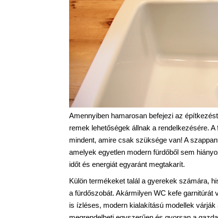
Amennyiben hamarosan befejezi az építkezést 
remek lehetőségek állnak a rendelkezésére. A f
mindent, amire csak szüksége van! A szappanta
amelyek egyetlen modern fürdőből sem hiányozh
időt és energiát egyaránt megtakarít.
Külön termékeket talál a gyerekek számára, h
a fürdőszobát. Akármilyen WC kefe garnitúrát v
is ízléses, modern kialakítású modellek várják
megrendelheti egyszerűen és gyorsan a gazda