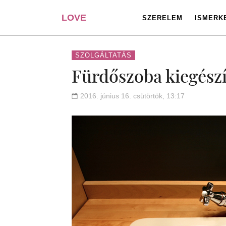
LOVE
SZERELEM
ISMERK
PORTAL
SZOLGÁLTATÁS
Fürdőszoba kiegész
2016. június 16. csütörtök, 13:17