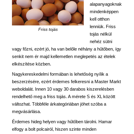
alapanyagoknak
mindenképpen
kell otthon
lenniük. Friss
Friss tojás
tojás nélkül
nehéz sütni
vagy főzni, ezért jó, ha van belőle néhány a hűtőben, így
senkit nem ér majd kellemetlen meglepetés az ételek
elkészítése közben.
Nagykereskedelmi formában is lehetőség nyílik a
beszerzésére, ezért érdemes felkeresni a Master Markt
weboldalát. Innen 10 vagy 30 darabos kiszerelésben
rendelhető meg a friss tojás. A mérete S és XL között
változhat. Többféle árkategóriában jöhet szóba a
megvásárlása.
Érdemes hideg helyen vagy hűtőben tárolni. Hamar
elfogy a bolt polcairól, hiszen szinte minden