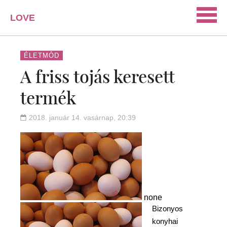
LOVE
PORTAL
SZERELEM
ÉLETMÓD
A friss tojás keresett
ISMERKEDÉS
termék
PÁRKAPCSOLAT
HÁZASSÁG
2018. január 14. vasárnap, 20:39
KAPCSOLAT
none
Bizonyos
konyhai