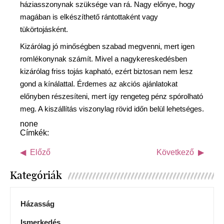
háziasszonynak szüksége van rá. Nagy előnye, hogy
magában is elkészíthető rántottaként vagy
tükörtojásként.
Kizárólag jó minőségben szabad megvenni, mert igen
romlékonynak számít. Mivel a nagykereskedésben
kizárólag friss tojás kapható, ezért biztosan nem lesz
gond a kínálattal. Érdemes az akciós ajánlatokat
előnyben részesíteni, mert így rengeteg pénz spórolható
meg. A kiszállítás viszonylag rövid időn belül lehetséges.
none
Címkék:
Előző
Következő
Kategóriák
Házasság
Ismerkedés