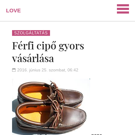
LOVE
PORTAL
SZERELEM
SZOLGÁLTATÁS
Férfi cipő gyors
ISMERKEDÉS
vásárlása
PÁRKAPCSOLAT
HÁZASSÁG
2016. június 25. szombat, 06:42
KAPCSOLAT