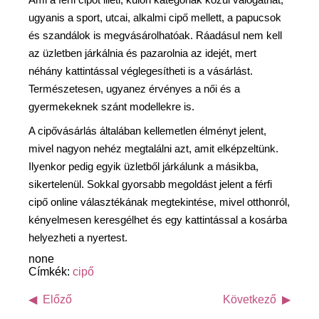
ugyanis a sport, utcai, alkalmi cipő mellett, a papucsok
és szandálok is megvásárolhatóak. Ráadásul nem kell
az üzletben járkálnia és pazarolnia az idejét, mert
néhány kattintással véglegesítheti is a vásárlást.
Természetesen, ugyanez érvényes a női és a
gyermekeknek szánt modellekre is.
A cipővásárlás általában kellemetlen élményt jelent,
mivel nagyon nehéz megtalálni azt, amit elképzeltünk.
Ilyenkor pedig egyik üzletből járkálunk a másikba,
sikertelenül. Sokkal gyorsabb megoldást jelent a férfi
cipő online választékának megtekintése, mivel otthonról,
kényelmesen keresgélhet és egy kattintással a kosárba
helyezheti a nyertest.
none
Címkék:
cipő
Előző
Következő