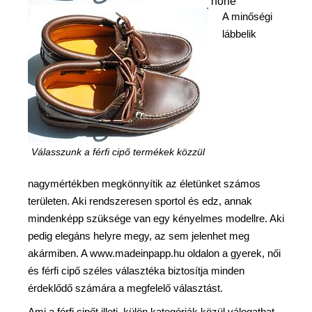
none
A minőségi
lábbelik
Válasszunk a férfi cipő termékek közzül
nagymértékben megkönnyítik az életünket számos
területen. Aki rendszeresen sportol és edz, annak
mindenképp szüksége van egy kényelmes modellre. Aki
pedig elegáns helyre megy, az sem jelenhet meg
akármiben. A www.madeinpapp.hu oldalon a gyerek, női
és férfi cipő széles választéka biztosítja minden
érdeklődő számára a megfelelő választást.
Ami a férfi cipőt illeti, külön kategóriák közül válogathat,