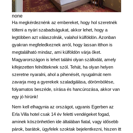
none
Ha megkérdeznénk az embereket, hogy hol szeretnék
tölteni a nyári szabadságukat, akkor lehet, hogy a
legtöbben azt válaszolnák, valahol külföldön. Azonban
gyakran megfeledkeznek arról, hogy lassan itthon is
megtalálható mindaz, ami külföldön várja őket.
Magyarországon is lehet találni olyan szállodát, amely
kifejezetten felnőtteknek szól. Tehát, ha olyan helyen
szeretne nyaralni, ahol a pihenését, nyugalmát nem
zavarja meg a gyerekek szaladgálása, dörömbölése,
folyamatos beszéde, sírása és hancúrozása, akkor van
egy jó hírünk!
Nem kell elhagynia az országot, ugyanis Egerben az
Erla Villa hotel csak 14 év feletti vendégeket fogad,
aminek köszönhetően ide általában fiatal, vagy idősebb
párok, barátok, ügyfelek szoktak bejelentkezni, hiszen itt