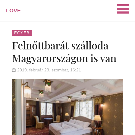
LOVE
PORTAL
SZERELEM
EGYÉB
Felnőttbarát szálloda
ISMERKEDÉS
Magyarországon is van
PÁRKAPCSOLAT
HÁZASSÁG
2019. február 23. szombat, 16:21
KAPCSOLAT