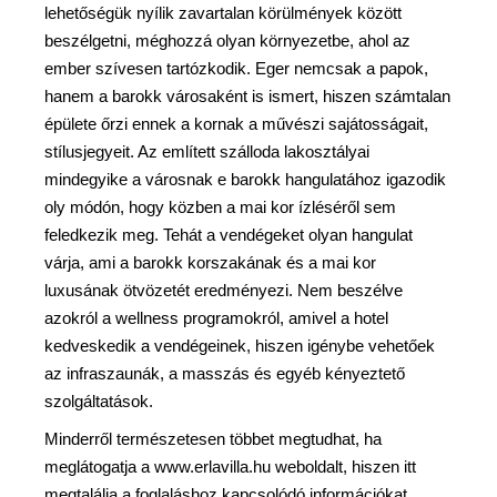
lehetőségük nyílik zavartalan körülmények között
beszélgetni, méghozzá olyan környezetbe, ahol az
ember szívesen tartózkodik. Eger nemcsak a papok,
hanem a barokk városaként is ismert, hiszen számtalan
épülete őrzi ennek a kornak a művészi sajátosságait,
stílusjegyeit. Az említett szálloda lakosztályai
mindegyike a városnak e barokk hangulatához igazodik
oly módón, hogy közben a mai kor ízléséről sem
feledkezik meg. Tehát a vendégeket olyan hangulat
várja, ami a barokk korszakának és a mai kor
luxusának ötvözetét eredményezi. Nem beszélve
azokról a wellness programokról, amivel a hotel
kedveskedik a vendégeinek, hiszen igénybe vehetőek
az infraszaunák, a masszás és egyéb kényeztető
szolgáltatások.
Minderről természetesen többet megtudhat, ha
meglátogatja a www.erlavilla.hu weboldalt, hiszen itt
megtalálja a foglaláshoz kapcsolódó információkat,