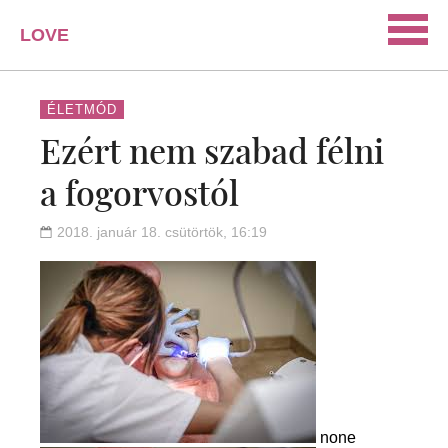
LOVE
PORTAL
SZERELEM
ÉLETMÓD
Ezért nem szabad félni
ISMERKEDÉS
a fogorvostól
PÁRKAPCSOLAT
HÁZASSÁG
2018. január 18. csütörtök, 16:19
KAPCSOLAT
none