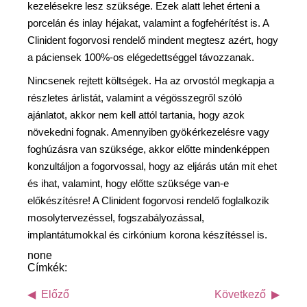
kezelésekre lesz szüksége. Ezek alatt lehet érteni a
porcelán és inlay héjakat, valamint a fogfehérítést is. A
Clinident fogorvosi rendelő mindent megtesz azért, hogy
a páciensek 100%-os elégedettséggel távozzanak.
Nincsenek rejtett költségek. Ha az orvostól megkapja a
részletes árlistát, valamint a végösszegről szóló
ajánlatot, akkor nem kell attól tartania, hogy azok
növekedni fognak. Amennyiben gyökérkezelésre vagy
foghúzásra van szüksége, akkor előtte mindenképpen
konzultáljon a fogorvossal, hogy az eljárás után mit ehet
és ihat, valamint, hogy előtte szüksége van-e
előkészítésre! A Clinident fogorvosi rendelő foglalkozik
mosolytervezéssel, fogszabályozással,
implantátumokkal és cirkónium korona készítéssel is.
none
Címkék:
Előző
Következő