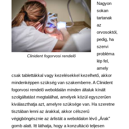
Nagyon
sokan
tartanak
az
orvosoktól,
pedig, ha
szervi
probléma
Clinident fogorvosi rendelő
lép fel,
amely
csak tablettákkal vagy kezelésekkel kezelhető, akkor
mindenképpen szükség van szakemberre. A Clinident
fogorvosi rendelő weboldalán minden általuk kínált
szolgáltatást megtalálhat, amelyek közül egyszerűen
kiválaszthatja azt, amelyre szüksége van. Ha szeretne
tisztában lenni az árakkal, akkor célszerű
végigböngésznie az árlistát a weboldalon lévő „Árak”
gomb alatt. Itt láthatja, hogy a konzultáció teljesen