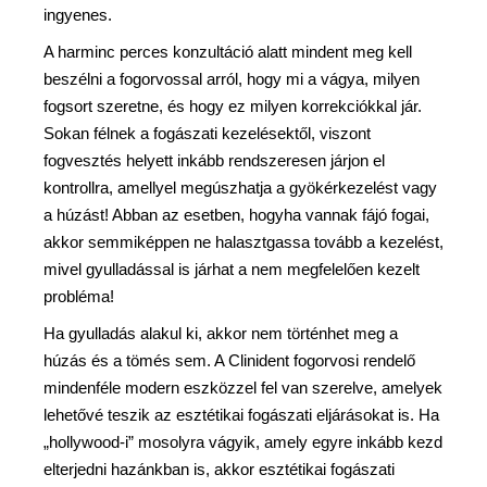
ingyenes.
A harminc perces konzultáció alatt mindent meg kell
beszélni a fogorvossal arról, hogy mi a vágya, milyen
fogsort szeretne, és hogy ez milyen korrekciókkal jár.
Sokan félnek a fogászati kezelésektől, viszont
fogvesztés helyett inkább rendszeresen járjon el
kontrollra, amellyel megúszhatja a gyökérkezelést vagy
a húzást! Abban az esetben, hogyha vannak fájó fogai,
akkor semmiképpen ne halasztgassa tovább a kezelést,
mivel gyulladással is járhat a nem megfelelően kezelt
probléma!
Ha gyulladás alakul ki, akkor nem történhet meg a
húzás és a tömés sem. A Clinident fogorvosi rendelő
mindenféle modern eszközzel fel van szerelve, amelyek
lehetővé teszik az esztétikai fogászati eljárásokat is. Ha
„hollywood-i” mosolyra vágyik, amely egyre inkább kezd
elterjedni hazánkban is, akkor esztétikai fogászati