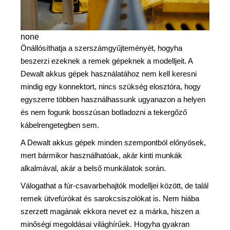
none
Önállósíthatja a szerszámgyűjteményét, hogyha
beszerzi ezeknek a remek gépeknek a modelljeit. A
Dewalt akkus gépek használatához nem kell keresni
mindig egy konnektort, nincs szükség elosztóra, hogy
egyszerre többen használhassunk ugyanazon a helyen
és nem fogunk bosszúsan botladozni a tekergőző
kábelrengetegben sem.
A Dewalt akkus gépek minden szempontból előnyösek,
mert bármikor használhatóak, akár kinti munkák
alkalmával, akár a belső munkálatok során.
Válogathat a fúr-csavarbehajtók modelljei között, de talál
remek ütvefúrókat és sarokcsiszolókat is. Nem hiába
szerzett magának ekkora nevet ez a márka, hiszen a
minőségi megoldásai világhírűek. Hogyha gyakran