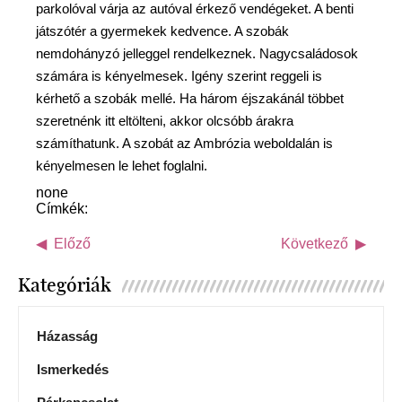
parkolóval várja az autóval érkező vendégeket. A benti
játszótér a gyermekek kedvence. A szobák
nemdohányzó jelleggel rendelkeznek. Nagycsaládosok
számára is kényelmesek. Igény szerint reggeli is
kérhető a szobák mellé. Ha három éjszakánál többet
szeretnénk itt eltölteni, akkor olcsóbb árakra
számíthatunk. A szobát az Ambrózia weboldalán is
kényelmesen le lehet foglalni.
none
Címkék:
Előző
Következő
Kategóriák
Házasság
Ismerkedés