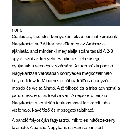
none
Családias, csendes környéken fekvő panziót keresünk
Nagykanizsán? Akkor nézzük meg az Ambrózia
ajánlatát, ahol mindenki megtalálja számításait! A 2-3
ágyas szobák kényelmes pihenési lehetőséget
nyújtanak a vendégek számára. Az Ambrózia panzió
Nagykanizsa városában könnyedén megközelíthető
helyen fekszik. Minden szobához külön zuhanyzó,
mosdó és wc található. A törölköző és a friss ágynemű a
panzió részéről biztosítva van. A népszerű panzió
Nagykanizsa területén teakonyhával felszerelt, ahol
vízforraló, kávéfőző és mosogató található.
A panzió folyosóján fagyasztó, mikro és hűtőszekrény
található. A panzió Nagykanizsa városában zárt