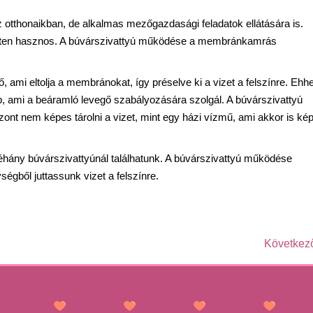
otthonaikban, de alkalmas mezőgazdasági feladatok ellátására is.
zetten hasznos. A búvárszivattyú működése a membránkamrás
, ami eltolja a membránokat, így préselve ki a vizet a felszínre. Ehh
p, ami a beáramló levegő szabályozására szolgál. A búvárszivattyú
ont nem képes tárolni a vizet, mint egy házi vízmű, ami akkor is ké
éhány búvárszivattyúnál találhatunk. A búvárszivattyú működése
égből juttassunk vizet a felszínre.
Következ