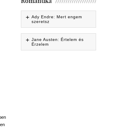
Romantika
Ady Endre: Mert engem
szeretsz
Jane Austen: Értelem és
Érzelem
ében
ben