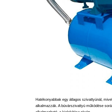
Hatékonyabbak egy átlagos szivattyúnál, mivel 
alkalmazzák. A búvárszivattyú működése során 
alkalmazható, a kialakítása révén.