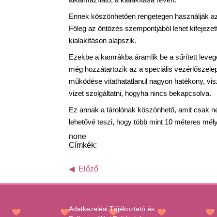
Ennek köszönhetően rengetegen használják az 
Főleg az öntözés szempontjából lehet kifeje
kialakításon alapszik.
Ezekbe a kamrákba áramlik be a sűrített levegő
még hozzátartozik az a speciális vezérlőszele
működése vitathatatlanul nagyon hatékony, visz
vizet szolgáltatni, hogyha nincs bekapcsolva.
Ez annak a tárolónak köszönhető, amit csak n
lehetővé teszi, hogy több mint 10 méteres mélys
none
Címkék:
Előző
Adatkezelési Tájékoztató és