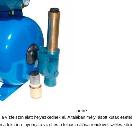
none
a vízfelszín alatt helyezkednek el. Általában mély, ásott kutak eset
a felszínre nyomja a vizet és a felhasználása rendkívül széles kör