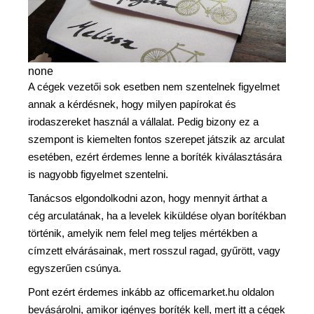
none
A cégek vezetői sok esetben nem szentelnek figyelmet
annak a kérdésnek, hogy milyen papírokat és
irodaszereket használ a vállalat. Pedig bizony ez a
szempont is kiemelten fontos szerepet játszik az arculat
esetében, ezért érdemes lenne a boríték kiválasztására
is nagyobb figyelmet szentelni.
Tanácsos elgondolkodni azon, hogy mennyit árthat a
cég arculatának, ha a levelek kiküldése olyan borítékban
történik, amelyik nem felel meg teljes mértékben a
címzett elvárásainak, mert rosszul ragad, gyűrött, vagy
egyszerűen csúnya.
Pont ezért érdemes inkább az officemarket.hu oldalon
bevásárolni, amikor igényes boríték kell, mert itt a cégek