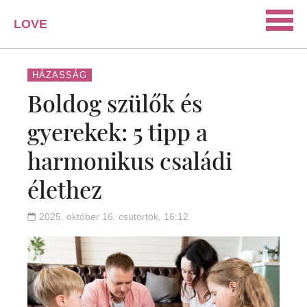
LOVE
PORTAL
SZERELEM
HÁZASSÁG
Boldog szülők és
ISMERKEDÉS
gyerekek: 5 tipp a
PÁRKAPCSOLAT
harmonikus családi
HÁZASSÁG
KAPCSOLAT
élethez
2025. október 16. csütörtök, 16:12