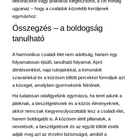
dekorációról vagy praktikus kiegészítőről, a cél mindig
ugyanaz – hogy a családok közelebb kerüljenek
egymáshoz.
Összegzés – a boldogság
tanulható
A harmonikus családi élet nem adottság, hanem egy
folyamatosan épülő, tanulható folyamat. Apró
döntéseinkkel, napi rutinjainkkal, a kimondott
szavainkkal és a közösen töltött percekkel formáljuk azt
a közeget, amelyben gyermekeink felnőnek.
Ha tudatosan odafigyelünk egymásra, ha teret adunk a
játéknak, a beszélgetésnek és a közös élményeknek,
akkor nemcsak kiegyensúlyozottabb lesz a családi élet,
hanem boldogabb is. A közösen átélt pillanatok, a
nevetések, a beszélgetések és az együtt töltött esték
adják meg azt az érzelmi biztonságot, amiből a