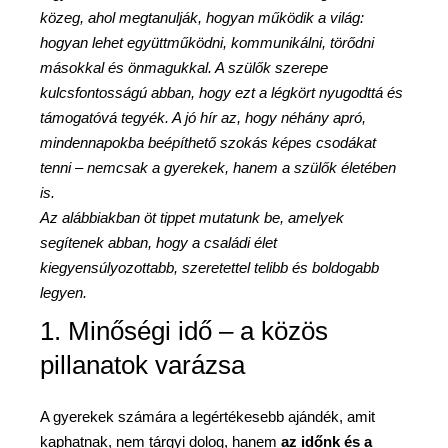
közeg, ahol megtanulják, hogyan működik a világ:
hogyan lehet együttműködni, kommunikálni, törődni
másokkal és önmagukkal. A szülők szerepe
kulcsfontosságú abban, hogy ezt a légkört nyugodttá és
támogatóvá tegyék. A jó hír az, hogy néhány apró,
mindennapokba beépíthető szokás képes csodákat
tenni – nemcsak a gyerekek, hanem a szülők életében
is.
Az alábbiakban öt tippet mutatunk be, amelyek
segítenek abban, hogy a családi élet
kiegyensúlyozottabb, szeretettel telibb és boldogabb
legyen.
1. Minőségi idő – a közös
pillanatok varázsa
A gyerekek számára a legértékesebb ajándék, amit
kaphatnak, nem tárgyi dolog, hanem
az időnk és a