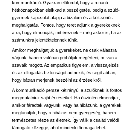
kommunikáció. Gyakran előfordul, hogy a rohanó
hétköznapokban elsikkad a beszélgetés, pedig a szülő-
gyermek kapcsolat alapja a bizalom és a kölcsönös
meghallgatás. Fontos, hogy teret adjunk a gyerekeknek
arra, hogy elmondják, mit éreznek – még akkor is, ha az
számunkra jelentéktelennek tűnik.
Amikor meghallgatjuk a gyerekeket, ne csak válaszra
várjunk, hanem valóban próbáljuk megérteni, mi van a
szavaik mögött. Az empatikus figyelem, a visszajelzés
és az elfogadás biztonságot ad nekik, és segít abban,
hogy bátran merjenek beszélni az érzéseikről.
A kommunikáció persze kétirányú: a szülőknek is fontos
megmutatniuk saját érzéseiket. Ha őszintén elmondjuk,
amikor fáradtak vagyunk, vagy ha hibázunk, a gyerekek
megtanulják, hogy a hibázás nem gyengeség, hanem
természetes része az életnek. Így válik a család valódi
támogató közeggé, ahol mindenki önmaga lehet.