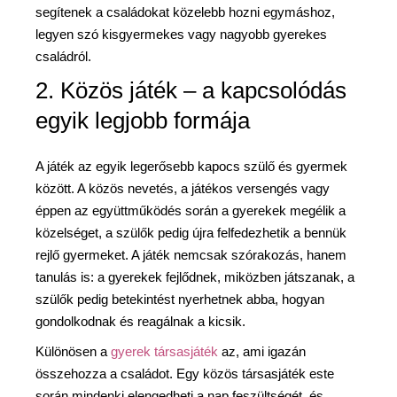
segítenek a családokat közelebb hozni egymáshoz,
legyen szó kisgyermekes vagy nagyobb gyerekes
családról.
2. Közös játék – a kapcsolódás
egyik legjobb formája
A játék az egyik legerősebb kapocs szülő és gyermek
között. A közös nevetés, a játékos versengés vagy
éppen az együttműködés során a gyerekek megélik a
közelséget, a szülők pedig újra felfedezhetik a bennük
rejlő gyermeket. A játék nemcsak szórakozás, hanem
tanulás is: a gyerekek fejlődnek, miközben játszanak, a
szülők pedig betekintést nyerhetnek abba, hogyan
gondolkodnak és reagálnak a kicsik.
Különösen a
gyerek társasjáték
az, ami igazán
összehozza a családot. Egy közös társasjáték este
során mindenki elengedheti a nap feszültségét, és