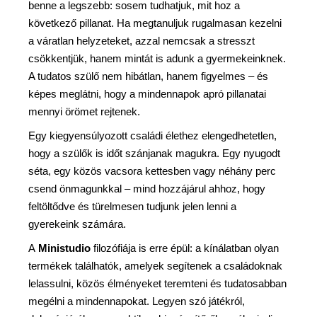
benne a legszebb: sosem tudhatjuk, mit hoz a
következő pillanat. Ha megtanuljuk rugalmasan kezelni
a váratlan helyzeteket, azzal nemcsak a stresszt
csökkentjük, hanem mintát is adunk a gyermekeinknek.
A tudatos szülő nem hibátlan, hanem figyelmes – és
képes meglátni, hogy a mindennapok apró pillanatai
mennyi örömet rejtenek.
Egy kiegyensúlyozott családi élethez elengedhetetlen,
hogy a szülők is időt szánjanak magukra. Egy nyugodt
séta, egy közös vacsora kettesben vagy néhány perc
csend önmagunkkal – mind hozzájárul ahhoz, hogy
feltöltődve és türelmesen tudjunk jelen lenni a
gyerekeink számára.
A
Ministudio
filozófiája is erre épül: a kínálatban olyan
termékek találhatók, amelyek segítenek a családoknak
lelassulni, közös élményeket teremteni és tudatosabban
megélni a mindennapokat. Legyen szó játékról,