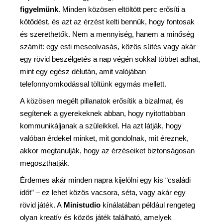
figyelmünk
. Minden közösen eltöltött perc erősíti a
kötődést, és azt az érzést kelti bennük, hogy fontosak
és szerethetők. Nem a mennyiség, hanem a minőség
számít: egy esti meseolvasás, közös sütés vagy akár
egy rövid beszélgetés a nap végén sokkal többet adhat,
mint egy egész délután, amit valójában
telefonnyomkodással töltünk egymás mellett.
A közösen megélt pillanatok erősítik a bizalmat, és
segítenek a gyerekeknek abban, hogy nyitottabban
kommunikáljanak a szüleikkel. Ha azt látják, hogy
valóban érdekel minket, mit gondolnak, mit éreznek,
akkor megtanulják, hogy az érzéseiket biztonságosan
megoszthatják.
Érdemes akár minden napra kijelölni egy kis “családi
időt” – ez lehet közös vacsora, séta, vagy akár egy
rövid játék. A
Ministudio
kínálatában például rengeteg
olyan kreatív és közös játék található, amelyek