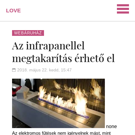
LOVE
PORTAL
SZERELEM
WEBÁRUHÁZ
Az infrapanellel
ISMERKEDÉS
megtakarítás érhető el
PÁRKAPCSOLAT
HÁZASSÁG
2018. május 22. kedd, 15:47
KAPCSOLAT
none
Az elektromos fűtések nem igényelnek mást, mint