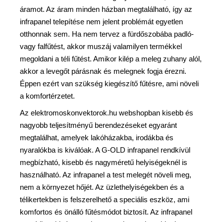
áramot. Az áram minden házban megtalálható, így az
infrapanel telepítése nem jelent problémát egyetlen
otthonnak sem. Ha nem tervez a fürdőszobába padló-
vagy falfűtést, akkor muszáj valamilyen termékkel
megoldani a téli fűtést. Amikor kilép a meleg zuhany alól,
akkor a levegőt párásnak és melegnek fogja érezni.
Éppen ezért van szükség kiegészítő fűtésre, ami növeli
a komfortérzetet.
Az elektromoskonvektorok.hu webshopban kisebb és
nagyobb teljesítményű berendezéseket egyaránt
megtalálhat, amelyek lakóházakba, irodákba és
nyaralókba is kiválóak. A G-OLD infrapanel rendkívül
megbízható, kisebb és nagyméretű helyiségeknél is
használható. Az infrapanel a test melegét növeli meg,
nem a környezet hőjét. Az üzlethelyiségekben és a
télikertekben is felszerelhető a speciális eszköz, ami
komfortos és önálló fűtésmódot biztosít. Az infrapanel