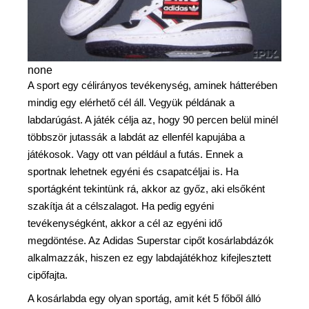
none
A sport egy célirányos tevékenység, aminek hátterében
mindig egy elérhető cél áll. Vegyük példának a
labdarúgást. A játék célja az, hogy 90 percen belül minél
többször jutassák a labdát az ellenfél kapujába a
játékosok. Vagy ott van például a futás. Ennek a
sportnak lehetnek egyéni és csapatcéljai is. Ha
sportágként tekintünk rá, akkor az győz, aki elsőként
szakítja át a célszalagot. Ha pedig egyéni
tevékenységként, akkor a cél az egyéni idő
megdöntése. Az Adidas Superstar cipőt kosárlabdázók
alkalmazzák, hiszen ez egy labdajátékhoz kifejlesztett
cipőfajta.
A kosárlabda egy olyan sportág, amit két 5 főből álló