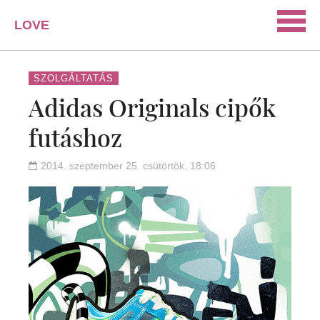
LOVE
PORTAL
SZERELEM
SZOLGÁLTATÁS
Adidas Originals cipők
ISMERKEDÉS
futáshoz
PÁRKAPCSOLAT
HÁZASSÁG
2014. szeptember 25. csütörtök, 18:06
KAPCSOLAT