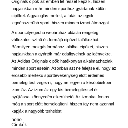
Originals cipők az emberi lét részét képzik, hiszen
napjainkban már minden sporthoz gyártanak külön
cipőket. A gyaloglás mellett, a futás az egyik
legnépszerűbb sport, hiszen minden izmot átmozgat.
A sportcityeger.hu webáruház oldalán rengeteg
változatos színű és formájú cipővel találkozhat.
Bármilyen mozgásformához találhat cipőket, hiszen
napjainkban a gyártók már odafigyelnek az igényekre.
Az Adidas Originals cipők hatékonyan alkalmazhatóak
minden sport esetén. Azonban azt ne felejtse el, hogy az
erősebb mértékű sporttevékenység előtt érdemes
bemelegítést végezni, hogy ne legyen a későbbiekben
izomláz. Az izomláz egy kis bemelegítéssel és
nyújtással könnyedén elkerülhető. Az izmokat fontos
még a sport előtt bemelegíteni, hiszen így nem azonnal
kapják a nagyobb terhelést.
none
Címkék: