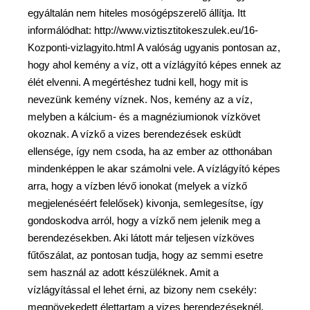
egyáltalán nem hiteles mosógépszerelő állítja. Itt
informálódhat: http://www.viztisztitokeszulek.eu/16-
Kozponti-vizlagyito.html A valóság ugyanis pontosan az,
hogy ahol kemény a víz, ott a vízlágyító képes ennek az
élét elvenni. A megértéshez tudni kell, hogy mit is
nevezünk kemény víznek. Nos, kemény az a víz,
melyben a kálcium- és a magnéziumionok vízkövet
okoznak. A vízkő a vizes berendezések esküdt
ellensége, így nem csoda, ha az ember az otthonában
mindenképpen le akar számolni vele. A vízlágyító képes
arra, hogy a vízben lévő ionokat (melyek a vízkő
megjelenéséért felelősek) kivonja, semlegesítse, így
gondoskodva arról, hogy a vízkő nem jelenik meg a
berendezésekben. Aki látott már teljesen vízköves
fűtőszálat, az pontosan tudja, hogy az semmi esetre
sem használ az adott készüléknek. Amit a
vízlágyítással el lehet érni, az bizony nem csekély:
megnövekedett élettartam a vizes berendezéseknél,