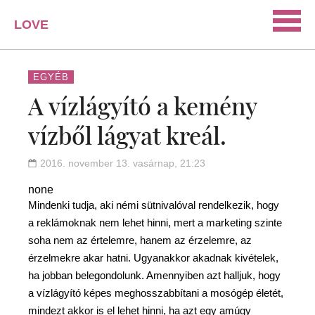
LOVE
PORTAL
SZERELEM
EGYÉB
A vízlágyító a kemény
ISMERKEDÉS
vízből lágyat kreál.
PÁRKAPCSOLAT
HÁZASSÁG
2016. november 13. vasárnap, 21:23
KAPCSOLAT
none
Mindenki tudja, aki némi sütnivalóval rendelkezik, hogy
a reklámoknak nem lehet hinni, mert a marketing szinte
soha nem az értelemre, hanem az érzelemre, az
érzelmekre akar hatni. Ugyanakkor akadnak kivételek,
ha jobban belegondolunk. Amennyiben azt halljuk, hogy
a vízlágyító képes meghosszabbítani a mosógép életét,
mindezt akkor is el lehet hinni, ha azt egy amúgy