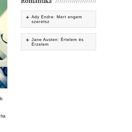
Romantika
Ady Endre: Mert engem
szeretsz
Jane Austen: Értelem és
Érzelem
bb
 ha