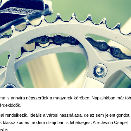
ma is annyira népszerűek a magyarok körében. Napjainkban már tö
 érdeklődők.
l rendelkezik. Ideális a városi használatra, de az sem jelent gondot,
lás klasszikus és modern dizájnban is lehetséges. A Schwinn Csepel
ális.