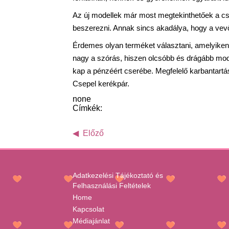
Az új modellek már most megtekinthetőek a c
beszerezni. Annak sincs akadálya, hogy a vev
Érdemes olyan terméket választani, amelyiken
nagy a szórás, hiszen olcsóbb és drágább mode
kap a pénzéért cserébe. Megfelelő karbantart
Csepel kerékpár.
none
Címkék:
Előző
Adatkezelési Tájékoztató és
Felhasználási Feltételek
Home
Kapcsolat
Médiajánlat