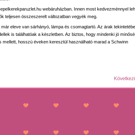
sepelkerekparuzlet.hu webáruházban. Innen most kedvezménnyel leh
ők teljesen összeszerelt változatban vegyék meg.
 már eleve van sárhányó, lámpa és csomagtartó. Az árak tekintetéb
llek is találhatóak a készletben. Az biztos, hogy mindenki jó minősé
ás mellett, hosszú éveken keresztül használható marad a Schwinn
Következ