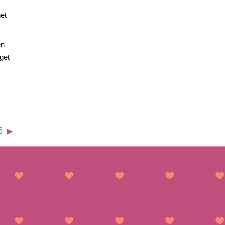
et
en
get
ő