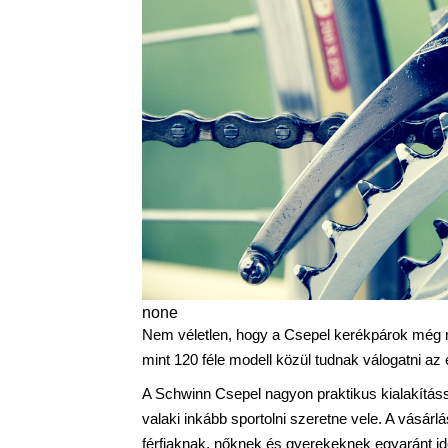
none
Nem véletlen, hogy a Csepel kerékpárok még 
mint 120 féle modell közül tudnak válogatni az
A Schwinn Csepel nagyon praktikus kialakítássa
valaki inkább sportolni szeretne vele. A vásár
férfiaknak, nőknek és gyerekeknek egyaránt ide