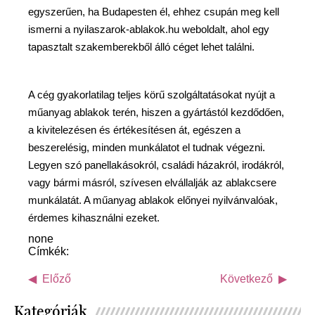
egyszerűen, ha Budapesten él, ehhez csupán meg kell
ismerni a nyilaszarok-ablakok.hu weboldalt, ahol egy
tapasztalt szakemberekből álló céget lehet találni.
A cég gyakorlatilag teljes körű szolgáltatásokat nyújt a
műanyag ablakok terén, hiszen a gyártástól kezdődően,
a kivitelezésen és értékesítésen át, egészen a
beszerelésig, minden munkálatot el tudnak végezni.
Legyen szó panellakásokról, családi házakról, irodákról,
vagy bármi másról, szívesen elvállalják az ablakcsere
munkálatát. A műanyag ablakok előnyei nyilvánvalóak,
érdemes kihasználni ezeket.
none
Címkék:
Előző
Következő
Kategóriák