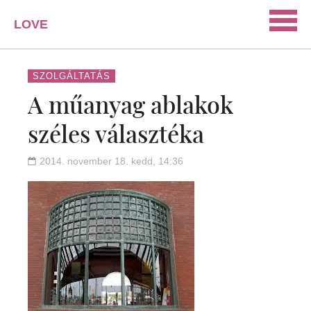
LOVE
PORTAL
SZERELEM
SZOLGÁLTATÁS
A műanyag ablakok
ISMERKEDÉS
széles választéka
PÁRKAPCSOLAT
HÁZASSÁG
2014. november 18. kedd, 14:36
KAPCSOLAT