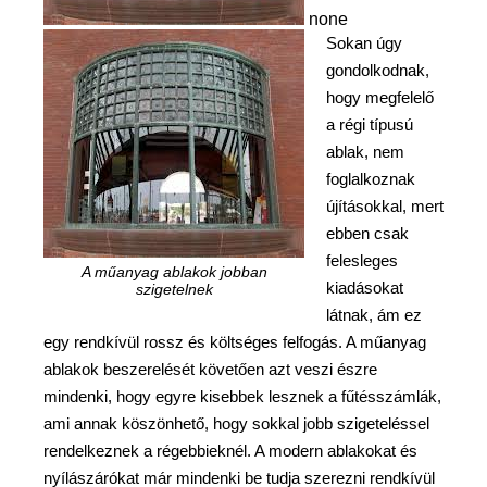
none
Sokan úgy
gondolkodnak,
hogy megfelelő
a régi típusú
ablak, nem
foglalkoznak
újításokkal, mert
ebben csak
felesleges
A műanyag ablakok jobban
kiadásokat
szigetelnek
látnak, ám ez
egy rendkívül rossz és költséges felfogás. A műanyag
ablakok beszerelését követően azt veszi észre
mindenki, hogy egyre kisebbek lesznek a fűtésszámlák,
ami annak köszönhető, hogy sokkal jobb szigeteléssel
rendelkeznek a régebbieknél. A modern ablakokat és
nyílászárókat már mindenki be tudja szerezni rendkívül