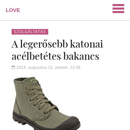
LOVE
PORTAL
SZERELEM
SZOLGÁLTATÁS
A legerősebb katonai
ISMERKEDÉS
acélbetétes bakancs
PÁRKAPCSOLAT
HÁZASSÁG
2014. augusztus 22. péntek, 13:38
KAPCSOLAT