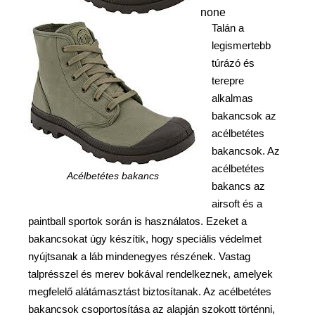
none
Talán a
legismertebb
túrázó és
terepre
alkalmas
bakancsok az
acélbetétes
bakancsok. Az
acélbetétes
Acélbetétes bakancs
bakancs az
airsoft és a
paintball sportok során is használatos. Ezeket a
bakancsokat úgy készítik, hogy speciális védelmet
nyújtsanak a láb mindenegyes részének. Vastag
talprésszel és merev bokával rendelkeznek, amelyek
megfelelő alátámasztást biztosítanak. Az acélbetétes
bakancsok csoportosítása az alapján szokott történni,