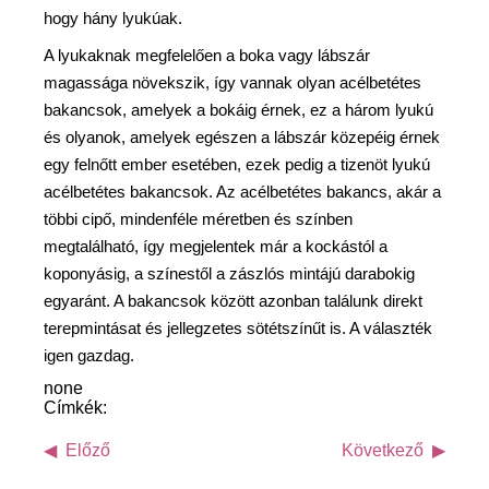
hogy hány lyukúak.
A lyukaknak megfelelően a boka vagy lábszár
magassága növekszik, így vannak olyan acélbetétes
bakancsok, amelyek a bokáig érnek, ez a három lyukú
és olyanok, amelyek egészen a lábszár közepéig érnek
egy felnőtt ember esetében, ezek pedig a tizenöt lyukú
acélbetétes bakancsok. Az acélbetétes bakancs, akár a
többi cipő, mindenféle méretben és színben
megtalálható, így megjelentek már a kockástól a
koponyásig, a színestől a zászlós mintájú darabokig
egyaránt. A bakancsok között azonban találunk direkt
terepmintásat és jellegzetes sötétszínűt is. A választék
igen gazdag.
none
Címkék:
Előző
Következő