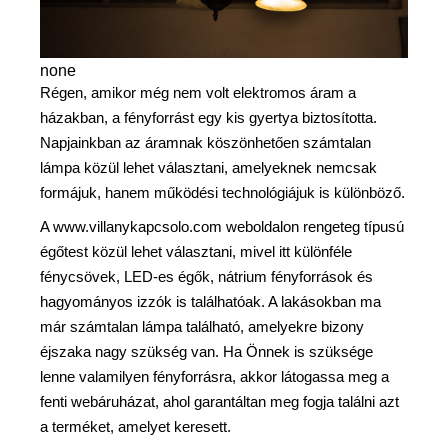
none
Régen, amikor még nem volt elektromos áram a
házakban, a fényforrást egy kis gyertya biztosította.
Napjainkban az áramnak köszönhetően számtalan
lámpa közül lehet választani, amelyeknek nemcsak
formájuk, hanem működési technológiájuk is különböző.
A www.villanykapcsolo.com weboldalon rengeteg típusú
égőtest közül lehet választani, mivel itt különféle
fénycsövek, LED-es égők, nátrium fényforrások és
hagyományos izzók is találhatóak. A lakásokban ma
már számtalan lámpa található, amelyekre bizony
éjszaka nagy szükség van. Ha Önnek is szüksége
lenne valamilyen fényforrásra, akkor látogassa meg a
fenti webáruházat, ahol garantáltan meg fogja találni azt
a terméket, amelyet keresett.