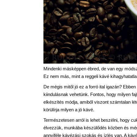
Mindenki másképpen ébred, de van egy módszer
Ez nem más, mint a reggeli kávé kihagyhatatla
De mégis mitől jó ez a forró ital igazán? Ebb
kiindulásnak vehetünk. Fontos, hogy milyen faj
elkészítés módja, amiből viszont számtalan léte
körülírja milyen a jó kávé.
Természetesen arról is lehet beszélni, hogy cuko
élvezzük, munkába készülődés közben és még
annyiféle kávézási szokás és ízlés van. A kávé