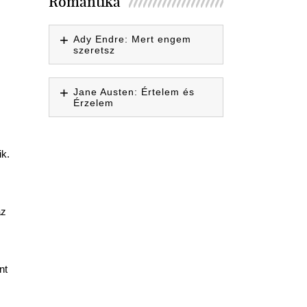
Romantika
Ady Endre: Mert engem
szeretsz
Jane Austen: Értelem és
Érzelem
ik.
az
nt