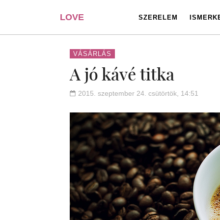
LOVE
SZERELEM
ISMERK
PORTAL
VÁSÁRLÁS
A jó kávé titka
2015. szeptember 24. csütörtök, 14:51