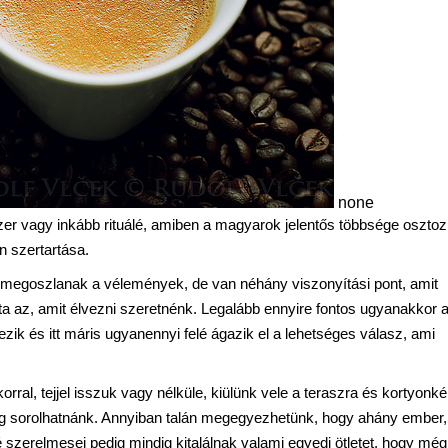
none
 vagy inkább rituálé, amiben a magyarok jelentős többsége osztoz
n szertartása.
en megoszlanak a vélemények, de van néhány viszonyítási pont, amit
ta az, amit élvezni szeretnénk. Legalább ennyire fontos ugyanakkor 
zik és itt máris ugyanennyi felé ágazik el a lehetséges válasz, ami
rral, tejjel isszuk vagy nélküle, kiülünk vele a teraszra és kortyonké
 sorolhatnánk. Annyiban talán megegyezhetünk, hogy ahány ember,
 szerelmesei pedig mindig kitalálnak valami egyedi ötletet, hogy még